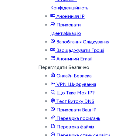
Конфіденційність
Анонімний IP
Приховати
Ідентифікацію
Запобігання Слідкування
Заощаджувати Гроші
Анонімний Email
Переглядати Безпечно
Онлайн Безпека
VPN Шифрування
Що Таке Моя IP?
Тест Витоку DNS
Приховати Ваш IP
Перевірка посилань
Перевірка файлів
Перевірка стану сервісу