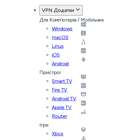
VPN Додатки
Для Комп'ютерів / Мобільних
Windows
macOS
Linux
iOS
Android
Пристрої
Smart TV
Fire TV
Android TV
Apple TV
Router
Ігри
Xbox