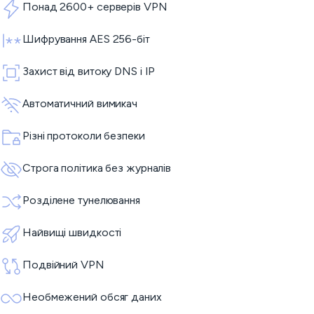
Понад 2600+ серверів VPN
Шифрування AES 256-біт
Захист від витоку DNS і IP
Автоматичний вимикач
Різні протоколи безпеки
Строга політика без журналів
Розділене тунелювання
Найвищі швидкості
Подвійний VPN
Необмежений обсяг даних