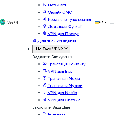
NetGuard
Онлайн СМС
Розділене тунелювання
UK
Додаткові Функції
VPN для Послуг
Дивитись Усі Функції
Що Таке VPN?
Видалити Блокування
Трансляція Контенту
VPN для Ігор
Трансляція Медіа
Трансляція Музики
VPN для Netflix
VPN для ChatGPT
Захистити Ваші Дані
Інтернет-