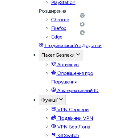
PlayStation
Розширення
Chrome
Firefox
Edge
Подивитися Усі Додатки
Пакет Безпеки
Антивірус
Оповіщення про
Порушення
Альтернативний ID
Функції
VPN Сервери
Подвійний VPN
VPN Без Логів
Kill Switch