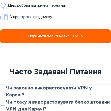
Цілодобова підтримка через чат
10 пристроїв на підписку
Отримати VeePN Безкоштовно
Часто Задавані Питання
Чи законно використовувати VPN у
Карачі?
Використання VPN зазвичай дозволено в Карачі та
Чи можу я використовувати безкоштовний
Пакистані для приватності та безпеки. Ви все ще
VPN для Карачі?