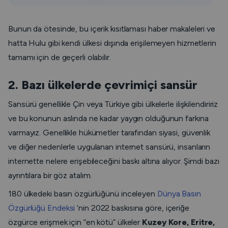
Bunun da ötesinde, bu içerik kısıtlaması haber makaleleri ve
hatta Hulu gibi kendi ülkesi dışında erişilemeyen hizmetlerin
tamamı için de geçerli olabilir.
2. Bazı ülkelerde çevrimiçi sansür
Sansürü genellikle Çin veya Türkiye gibi ülkelerle ilişkilendiririz
ve bu konunun aslında ne kadar yaygın olduğunun farkına
varmayız. Genellikle hükümetler tarafından siyasi, güvenlik
ve diğer nedenlerle uygulanan internet sansürü, insanların
internette nelere erişebileceğini baskı altına alıyor. Şimdi bazı
ayrıntılara bir göz atalım.
180 ülkedeki basın özgürlüğünü inceleyen
Dünya Basın
Özgürlüğü Endeksi
‘nin 2022 baskısına göre, içeriğe
özgürce erişmek için “en kötü” ülkeler
Kuzey Kore, Eritre,