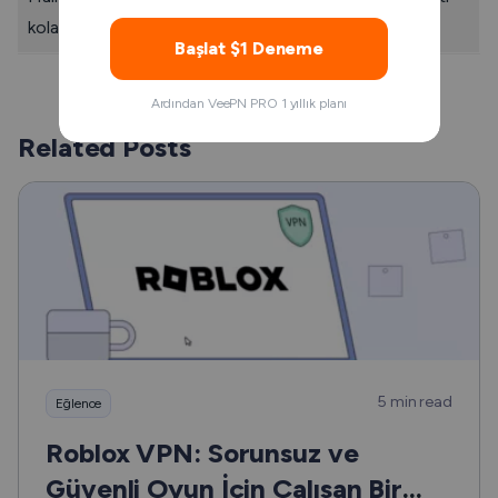
kolayca kullanılabilir
hızları
Başlat $1 Deneme
Ardından VeePN PRO 1 yıllık planı
Related Posts
5 min read
Eğlence
Roblox VPN: Sorunsuz ve
Güvenli Oyun İçin Çalışan Bir