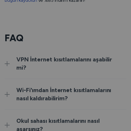
bugün kaydolun
ve %85 indirim kazanın!
FAQ
VPN İnternet kısıtlamalarını aşabilir
mi?
Wi-Fi'ımdan İnternet kısıtlamalarını
nasıl kaldırabilirim?
Okul sahası kısıtlamalarını nasıl
aşarsınız?