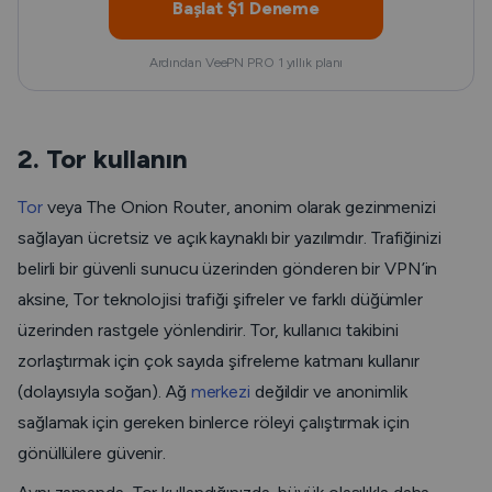
Başlat $1 Deneme
Ardından VeePN PRO 1 yıllık planı
2. Tor kullanın
Tor
veya The Onion Router, anonim olarak gezinmenizi
sağlayan ücretsiz ve açık kaynaklı bir yazılımdır. Trafiğinizi
belirli bir güvenli sunucu üzerinden gönderen bir VPN’in
aksine, Tor teknolojisi trafiği şifreler ve farklı düğümler
üzerinden rastgele yönlendirir. Tor, kullanıcı takibini
zorlaştırmak için çok sayıda şifreleme katmanı kullanır
(dolayısıyla
soğan
). Ağ
merkezi
değildir ve anonimlik
sağlamak için gereken binlerce röleyi çalıştırmak için
gönüllülere güvenir.