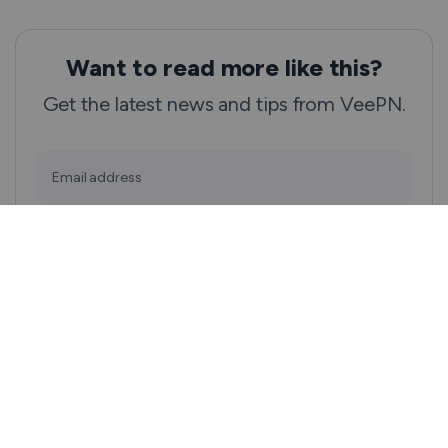
Want to read more like this?
Get the latest news and tips from VeePN.
Email address
Subscribe
We won’t spam, and you will always be able to unsubscribe.