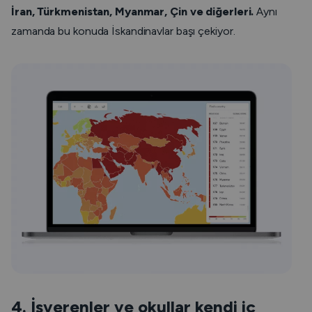
İran, Türkmenistan, Myanmar, Çin ve diğerleri.
Aynı
zamanda bu konuda İskandinavlar başı çekiyor.
4. İşverenler ve okullar kendi iç