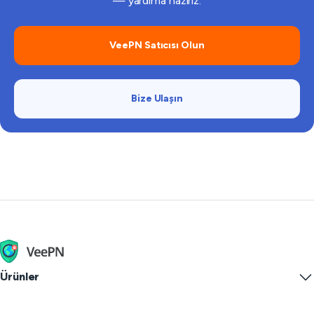
— yardıma hazırız.
VeePN Satıcısı Olun
Bize Ulaşın
Ürünler
Windows PC VPN