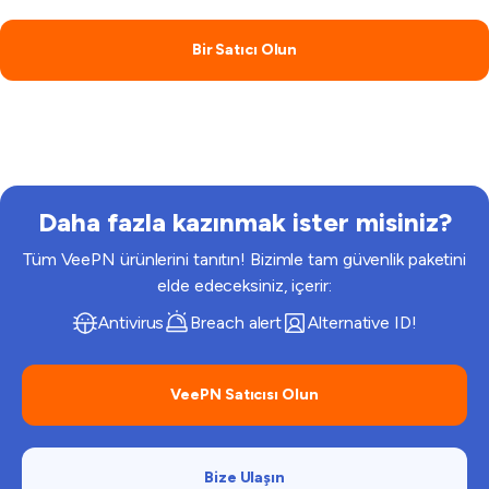
Bir Satıcı Olun
Daha fazla kazınmak ister misiniz?
Tüm VeePN ürünlerini tanıtın! Bizimle tam güvenlik paketini
elde edeceksiniz, içerir:
Antivirus
Breach alert
Alternative ID!
VeePN Satıcısı Olun
Bize Ulaşın