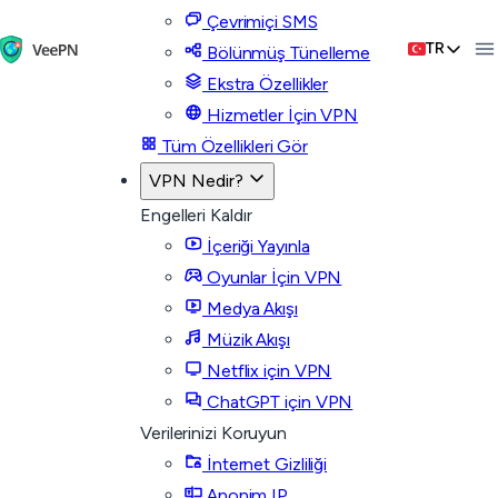
Çevrimiçi SMS
TR
Bölünmüş Tünelleme
Ekstra Özellikler
Hizmetler İçin VPN
Tüm Özellikleri Gör
VPN Nedir?
Engelleri Kaldır
İçeriği Yayınla
Oyunlar İçin VPN
Medya Akışı
Müzik Akışı
Netflix için VPN
ChatGPT için VPN
Verilerinizi Koruyun
İnternet Gizliliği
Anonim IP