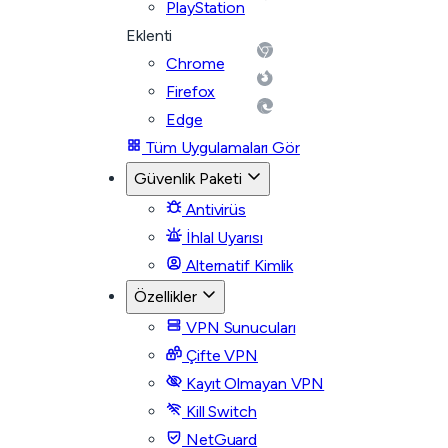
PlayStation
Eklenti
Chrome
Firefox
Edge
Tüm Uygulamaları Gör
Güvenlik Paketi
Antivirüs
İhlal Uyarısı
Alternatif Kimlik
Özellikler
VPN Sunucuları
Çifte VPN
Kayıt Olmayan VPN
Kill Switch
NetGuard