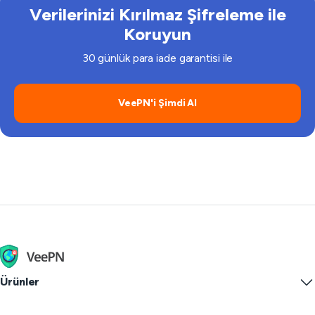
Verilerinizi Kırılmaz Şifreleme ile
Koruyun
30 günlük para iade garantisi ile
VeePN'i Şimdi Al
Ürünler
Windows PC VPN