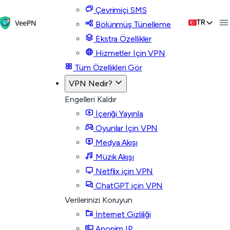
Çevrimiçi SMS
TR
Bölünmüş Tünelleme
Ekstra Özellikler
Hizmetler İçin VPN
Tüm Özellikleri Gör
VPN Nedir?
Engelleri Kaldır
İçeriği Yayınla
Oyunlar İçin VPN
Medya Akışı
Müzik Akışı
Netflix için VPN
ChatGPT için VPN
Verilerinizi Koruyun
İnternet Gizliliği
Anonim IP