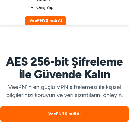
Giriş Yap
VeePN'i Şimdi Al
AES 256-bit Şifreleme
ile Güvende Kalın
VeePN'in en güçlü VPN şifrelemesi ile kişisel
bilgilerinizi koruyun ve veri sızıntılarını önleyin.
VeePN'i Şimdi Al