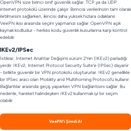
OpenVPN size birinci sınıf güvenlik sağlar. TCP ya da UDP
internet protokolü üzerinde çalışır. Birincisi verilerinizin tam olarak
iletilmesini sağlarken, ikincisi daha yüksek hızlara odaklanır.
VeePN ikisi arasında seçim yapmanızı sağlar. OpenVPN açık
kaynak kodludur - herkes kodu güvenlik kusurlarına karşı kontrol
edebilir.
IKEv2/IPSec
İstikrar, İnternet Anahtar Değişimi sürüm 2'nin (IKEv2) parladığı
yerdir. IKEv2, Internet Protocol Security Suite'e (IPSec) dayanır
- birlikte güvenilir bir VPN protokolü oluştururlar. IKEv2 genellikle
bir IPSec aracı olan Mobility and Multihoming Protocol'ü kullanır.
Bağlantılar arasında geçiş yaparken VPN bağlantısını sağlar. Bu
nedenle, hareket halindeyken IKEv2 kullanmak iyi bir seçim
olabilir.
VeePN'i Şimdi Al