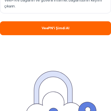
VeePN'e bağlanın ve güvenli internet bağlantısının keyfini
çıkarın.
VeePN'i Şimdi Al