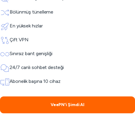
Bölünmüş tünelleme
En yüksek hızlar
Çift VPN
Sınırsız bant genişliği
24/7 canlı sohbet desteği
Abonelik başına 10 cihaz
VeePN'i Şimdi Al