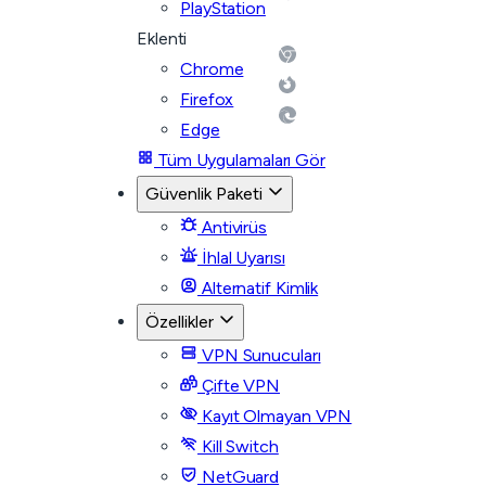
PlayStation
Eklenti
Chrome
Firefox
Edge
Tüm Uygulamaları Gör
Güvenlik Paketi
Antivirüs
İhlal Uyarısı
Alternatif Kimlik
Özellikler
VPN Sunucuları
Çifte VPN
Kayıt Olmayan VPN
Kill Switch
NetGuard