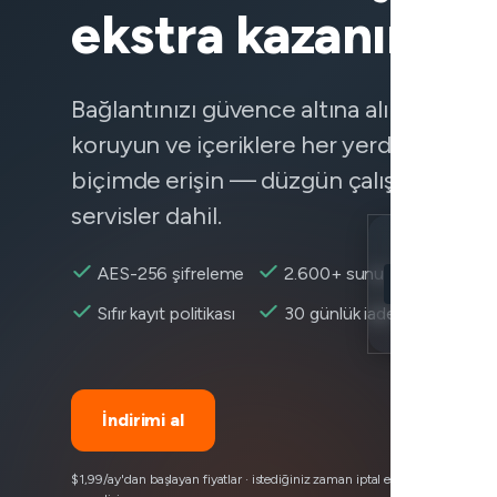
ekstra kazanın
Bağlantınızı güvence altına alın, verilerin
koruyun ve içeriklere her yerden güvenil
biçimde erişin — düzgün çalışmayan
servisler dahil.
Location
AES-256 şifreleme
2.600+ sunucu
YouTube erişile
Sıfır kayıt politikası
30 günlük iade
Encryption
İndirimi al
$1,99/ay'dan başlayan fiyatlar · istediğiniz zaman iptal edin · 30 günlük pa