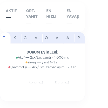
AKTİF
ORT.
EN
EN
—
YANIT
HIZLI
YAVAŞ
—
—
—
Tümü
Kuzey Amerika
Güney Amerika
Avrupa
Orta Doğu
Afrika
Asya Pasifik
IPv6
DURUM EŞİKLERİ:
Aktif — 2xx/3xx yanıtı < 1.000 ms
Yavaş — yanıt 1–3 sn
Çevrimdışı — 4xx/5xx · zaman aşımı · > 3 sn
Konum
Durum
Yanıt