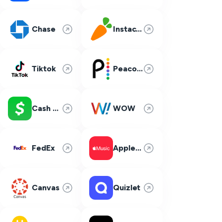
Chase
Instacart
Tiktok
Peacock
Cash App
WOW
FedEx
Apple Music
Canvas
Quizlet