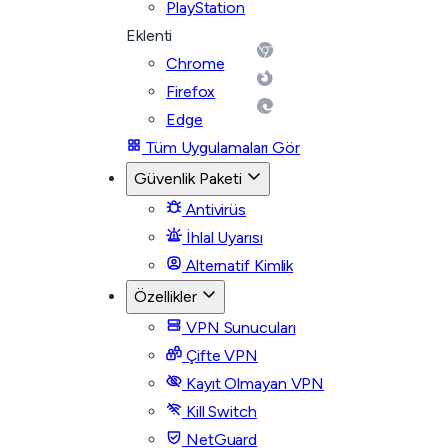
PlayStation
Eklenti
Chrome
Firefox
Edge
Tüm Uygulamaları Gör
Güvenlik Paketi
Antivirüs
İhlal Uyarısı
Alternatif Kimlik
Özellikler
VPN Sunucuları
Çifte VPN
Kayıt Olmayan VPN
Kill Switch
NetGuard