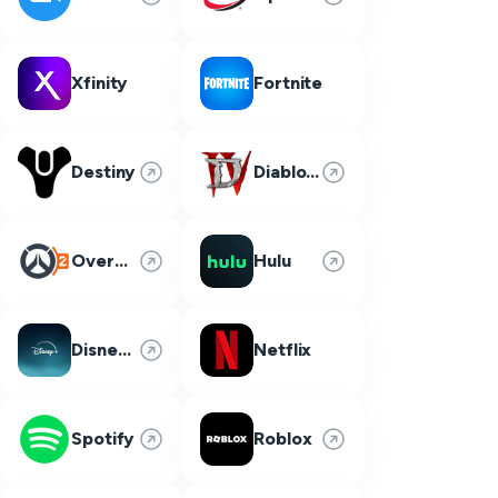
Xfinity
Fortnite
Destiny
Diablo 4
Overwatch 2
Hulu
Disney Plus
Netflix
Spotify
Roblox