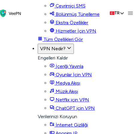
Çevrimiçi SMS
TR
Bölünmüş Tünelleme
Ekstra Özellikler
Hizmetler İçin VPN
Tüm Özellikleri Gör
VPN Nedir?
Engelleri Kaldır
İçeriği Yayınla
Oyunlar İçin VPN
Medya Akışı
Müzik Akışı
Netflix için VPN
ChatGPT için VPN
Verilerinizi Koruyun
İnternet Gizliliği
Anonim IP