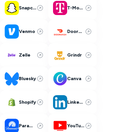
Snapchat
T-Mobile
Venmo
DoorDash
Zelle
Grindr
Bluesky
Canva
Shopify
LinkedIn
Paramount Plus
YouTube TV