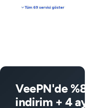
Tüm 69 servisi göster
VeePN'de %83
indirim + 4 ay