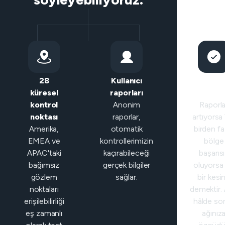
28
Kullanıcı
Akıllı
küresel
raporları
sınıfland
kontrol
Anonim
Raporla
noktası
raporlar,
artıyorsa
Amerika,
otomatik
birden fa
EMEA ve
kontrollerimizin
bölge
APAC'taki
kaçırabileceği
başarıs
bağımsız
gerçek bilgiler
oluyorsa
gözlem
sağlar.
bir kesin
noktaları
demektir. 
erişilebilirliği
hâlde so
eş zamanlı
ağınız