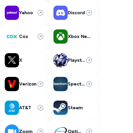
Yahoo
Discord
Cox
Xbox Network
X
Playstation Network
Verizon
Spectrum
AT&T
Steam
Zoom
Optimum