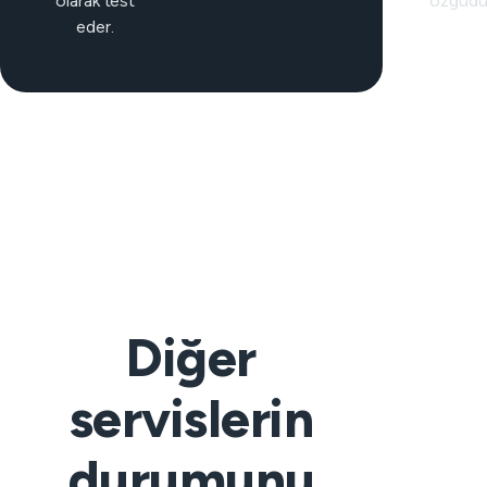
olarak test
özgüdü
eder.
Diğer
servislerin
durumunu