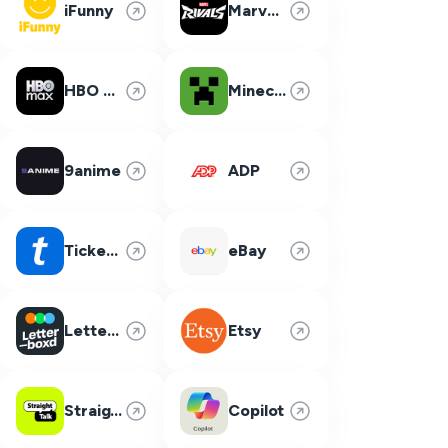
iFunny
Marvel Rivals
HBO Max
Minecraft
9anime
ADP
Ticketmaster
eBay
Letterboxd
Etsy
Straight Talk
Copilot