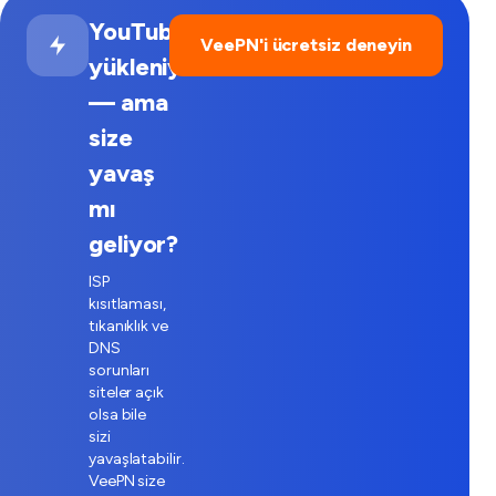
YouTube
VeePN'i ücretsiz deneyin
yükleniyor
— ama
size
yavaş
mı
geliyor?
ISP
kısıtlaması,
tıkanıklık ve
DNS
sorunları
siteler açık
olsa bile
sizi
yavaşlatabilir.
VeePN size