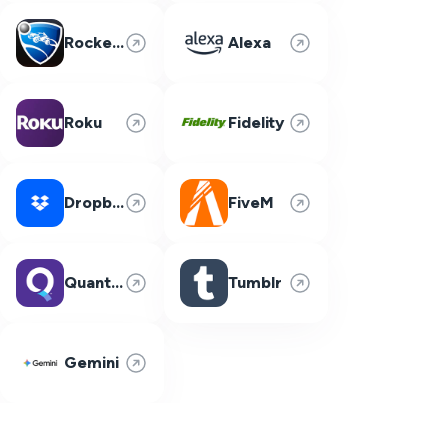
Rocket League
Alexa
Roku
Fidelity
Dropbox
FiveM
Quantum Fiber
Tumblr
Gemini