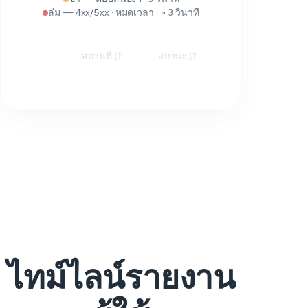
ล่ม — 4xx/5xx · หมดเวลา · > 3 วินาที
สถานที่
สถานะ
การตอบสนอ
ไทม์ไลน์รายงาน