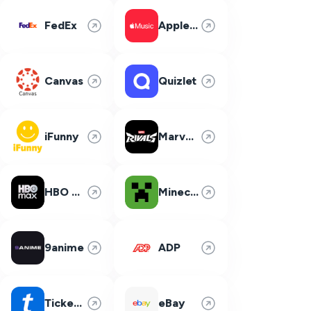
FedEx
Apple Music
Canvas
Quizlet
iFunny
Marvel Rivals
HBO Max
Minecraft
9anime
ADP
Ticketmaster
eBay