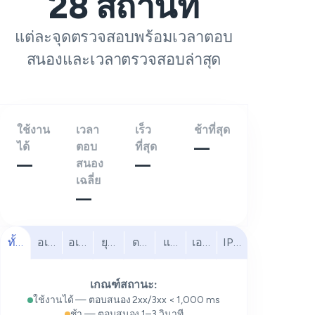
28
สถานที่
แต่ละจุดตรวจสอบพร้อมเวลาตอบ
สนองและเวลาตรวจสอบล่าสุด
ใช้งาน
เวลา
เร็ว
ช้าที่สุด
ได้
ตอบ
ที่สุด
—
—
สนอง
—
เฉลี่ย
—
ทั้งหมด
อเมริกาเหนือ
อเมริกาใต้
ยุโรป
ตะวันออกกลาง
แอฟริกา
เอเชียแปซิฟิก
IPv6
เกณฑ์สถานะ:
ใช้งานได้ — ตอบสนอง 2xx/3xx < 1,000 ms
ช้า — ตอบสนอง 1–3 วินาที