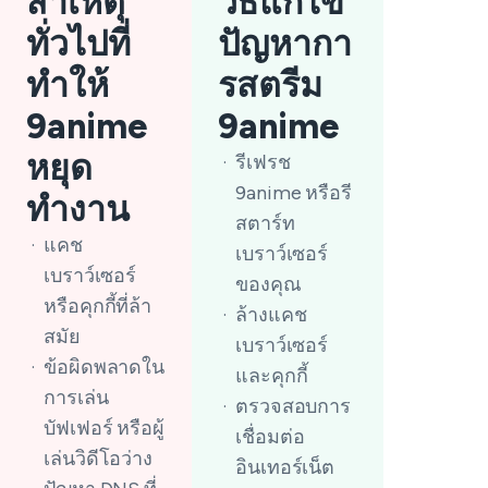
สาเหตุ
วิธีแก้ไข
ทั่วไปที่
ปัญหากา
ทำให้
รสตรีม
9anime
9anime
หยุด
รีเฟรช
9anime หรือรี
ทำงาน
สตาร์ท
แคช
เบราว์เซอร์
เบราว์เซอร์
ของคุณ
หรือคุกกี้ที่ล้า
ล้างแคช
สมัย
เบราว์เซอร์
ข้อผิดพลาดใน
และคุกกี้
การเล่น
ตรวจสอบการ
บัฟเฟอร์ หรือผู้
เชื่อมต่อ
เล่นวิดีโอว่าง
อินเทอร์เน็ต