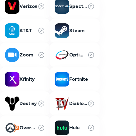
Verizon
Spectrum
AT&T
Steam
Zoom
Optimum
Xfinity
Fortnite
Destiny
Diablo 4
Overwatch 2
Hulu