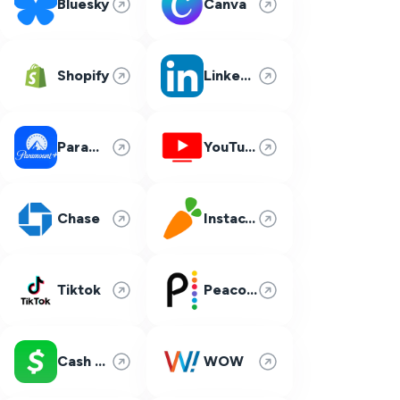
Bluesky
Canva
Shopify
LinkedIn
Paramount Plus
YouTube TV
Chase
Instacart
Tiktok
Peacock
Cash App
WOW