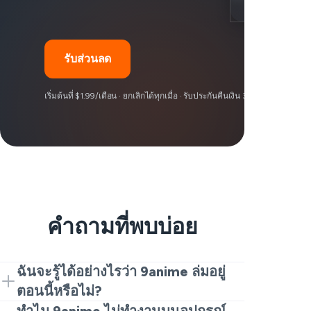
รับส่วนลด
เริ่มต้นที่ $1.99/เดือน · ยกเลิกได้ทุกเมื่อ · รับประกันคืนเงิน 30 วัน
คำถามที่พบบ่อย
ฉันจะรู้ได้อย่างไรว่า 9anime ล่มอยู่
ตอนนี้หรือไม่?
หากคุณสงสัยว่า 9anime ล่มหรือไม่