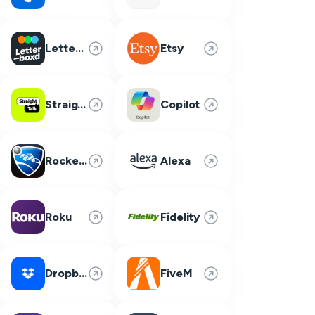
Letterboxd
Etsy
Straight Talk
Copilot
Rocket League
Alexa
Roku
Fidelity
Dropbox
FiveM