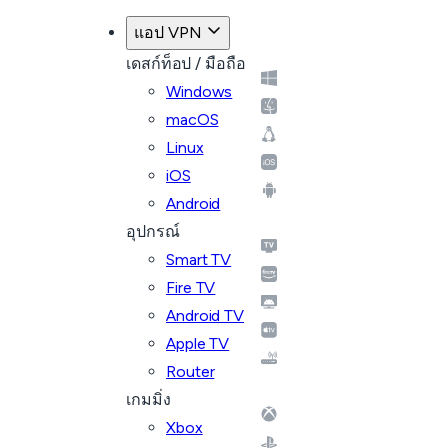
แอป VPN
เดสก์ท็อป / มือถือ
Windows
macOS
Linux
iOS
Android
อุปกรณ์
Smart TV
Fire TV
Android TV
Apple TV
Router
เกมมิ่ง
Xbox