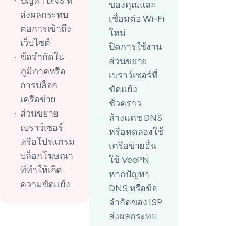
ปัญหา DNS ที่
ของคุณและ
ส่งผลกระทบ
เชื่อมต่อ Wi-Fi
ต่อการเข้าถึง
ใหม่
เว็บไซต์
ปิดการใช้งาน
ข้อจำกัดใน
ส่วนขยาย
ภูมิภาคหรือ
เบราว์เซอร์ที่
การบล็อก
ขัดแย้ง
เครือข่าย
ชั่วคราว
ส่วนขยาย
ล้างแคช DNS
เบราว์เซอร์
หรือทดลองใช้
หรือโปรแกรม
เครือข่ายอื่น
บล็อกโฆษณา
ใช้ VeePN
ที่ทำให้เกิด
หากปัญหา
ความขัดแย้ง
DNS หรือข้อ
จำกัดของ ISP
ส่งผลกระทบ