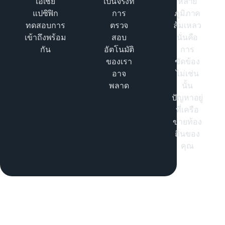
เอเชีย
เป็นจริงที่
หลาย
แปซิฟิก
การ
ภูมิภาค
ทดสอบการ
ตรวจ
ล้มเหลว
เข้าถึงพร้อม
สอบ
นั่นคือ
กัน
อัตโนมัติ
การ
ของเรา
ขัดข้อง
อาจ
ไม่เช่น
พลาด
นั้น
ปัญหาอยู่
ที่เครือ
ข่ายท้อง
ถิ่นของ
คุณ