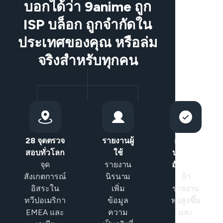
บอกได้ว่า 9anime ถูก
ISP บล็อก ถูกจำกัดใน
ประเทศของคุณ หรือล่ม
จริงสำหรับทุกคน
28 จุดตรวจ
รายงานผู้
การจัด
สอบทั่วโลก
ใช้
ประเภท
จุด
รายงาน
อัจฉริยะ
สังเกตการณ์
นิรนาม
ถ้า
อิสระใน
เพิ่ม
รายงาน
ทวีปอเมริกา
ข้อมูล
พุ่งสูงขึ้น
EMEA และ
ความ
และ