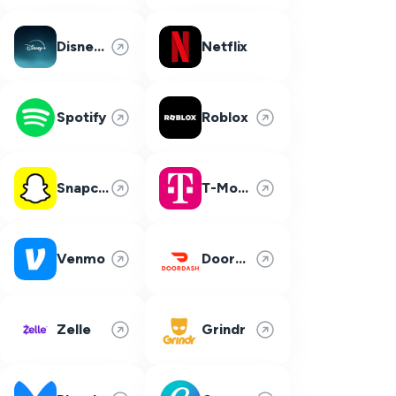
Disney Plus
Netflix
Spotify
Roblox
Snapchat
T-Mobile
Venmo
DoorDash
Zelle
Grindr