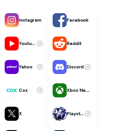
Instagram
Facebook
Youtube
Reddit
Yahoo
Discord
Cox
Xbox Network
X
Playstation Network