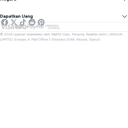
Preferensi Cookie
Sembunyikan IP Anda
VPN untuk Gaming
Tes Kebocoran DNS
Cegah Pelacakan
VPN AS
SMS Online
Dapatkan Uang
VPN untuk Streaming
VPN UK
Pemeriksa Tautan
VPN Netflix
VPN Kanada
Pemeriksa Berkas
Afiliasi
VPN Turki
© 2026 Layanan disediakan oleh VeePN Corp., Panama. Reseller resmi: LARAUN
LIMITED (Evropis, 4, Flat/Office 3 Strovolos 2064, Nicosia, Siprus)