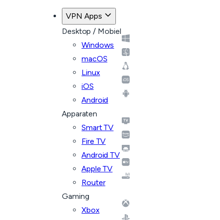
VPN Apps
Desktop / Mobiel
Windows
macOS
Linux
iOS
Android
Apparaten
Smart TV
Fire TV
Android TV
Apple TV
Router
Gaming
Xbox