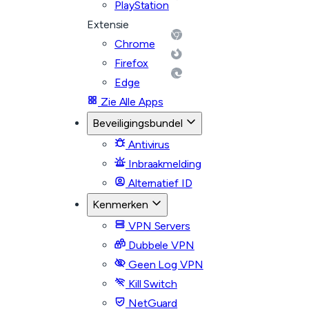
PlayStation
Extensie
Chrome
Firefox
Edge
Zie Alle Apps
Beveiligingsbundel
Antivirus
Inbraakmelding
Alternatief ID
Kenmerken
VPN Servers
Dubbele VPN
Geen Log VPN
Kill Switch
NetGuard