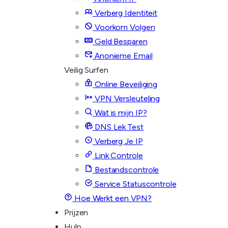
Verberg Identiteit
Voorkom Volgen
Geld Besparen
Anonieme Email
Veilig Surfen
Online Beveiliging
VPN Versleuteling
Wat is mijn IP?
DNS Lek Test
Verberg Je IP
Link Controle
Bestandscontrole
Service Statuscontrole
Hoe Werkt een VPN?
Prijzen
Hulp