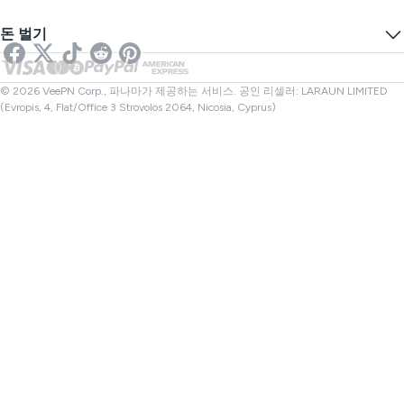
DNS 누출 테스트
추적 방지
미국 VPN
온라인 SMS
돈 벌기
스트리밍을 위한 VPN
영국 VPN
링크 검사기
넷플릭스 VPN
캐나다 VPN
파일 검사기
제휴사
터키 VPN
© 2026 VeePN Corp., 파나마가 제공하는 서비스. 공인 리셀러: LARAUN LIMITED
(Evropis, 4, Flat/Office 3 Strovolos 2064, Nicosia, Cyprus)