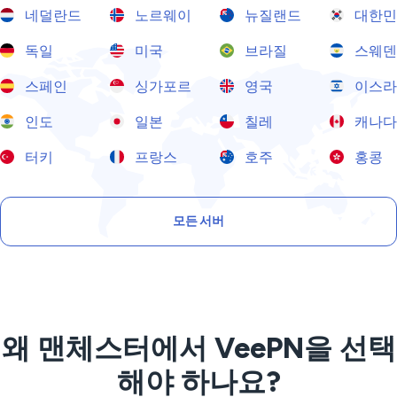
네덜란드
노르웨이
뉴질랜드
대한민
독일
미국
브라질
스웨덴
스페인
싱가포르
영국
이스라
인도
일본
칠레
캐나다
터키
프랑스
호주
홍콩
모든 서버
왜 맨체스터에서 VeePN을 선택
해야 하나요?