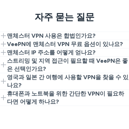
자주 묻는 질문
맨체스터 VPN 사용은 합법인가요?
네. 개인 정보 보호 및 보안을 위한 VPN 사용은 대부분
VeePN에 맨체스터 VPN 무료 옵션이 있나요?
의 지역에서 합법이며, 맨체스터도 포함됩니다. 그냥 정
네. 맨체스터 VPN 무료 옵션이 필요하다면 브라우저 확
맨체스터 IP 주소를 어떻게 얻나요?
상적으로 사용하고 지역 규칙을 따르세요.
장이 간단한 시작점입니다. 일상적인 브라우징과 빠른
VeePN을 설치하고 앱이나 확장을 열어 맨체스터 서버
스트리밍 및 지역 접근이 필요할 때 VeePN은 좋
보호에 잘 작동합니다.
에 연결하세요. 연결이 되면 웹사이트는 당신의 실제 위
은 선택인가요?
치 대신 VPN을 통해 맨체스터로 보게 됩니다.
네, 맨체스터 TV 접근을 위한 최고의 VPN, 안전한 브라
영국과 일본 간 여행에 사용할 VPN을 찾을 수 있
우징 및 안정적인 일상 사용을 원할 경우 확실한 선택입
나요?
니다. 또한 외출 시 지역 웹사이트 및 서비스에 매우 유
네. 자주 여행한다면, 일본 맨체스터 VPN과 같은 검색은
휴대폰과 노트북을 위한 간단한 VPN이 필요하
용합니다.
보통 위치 간의 안전한 접근을 원한다는 의미입니다. 신
다면 어떻게 하나요?
뢰할 수 있는 VPN은 집과 공공 네트워크 모두에서 보다
그건 간단합니다. 하나의 계정으로 최대 10개의 기기를
개인적으로 브라우징할 수 있도록 도와줍니다.
커버할 수 있으므로 맨체스터 접근이 가능한 무료 VPN
을 여러 화면에서 사용할 수 있습니다. 이동 중에 무료