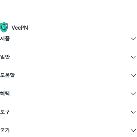
VPN 맨체스터 브라우징이 필요할 때도 잘 작동합니다.
제품
Windows PC VPN
일반
VPN for macOS
Linux VPN
VPN이란?
iOS VPN
도움말
VPN 다운로드
Android VPN
기능
Chrome
지원 센터
가격
혜택
Firefox
문의하기
VPN 무료 체험
Edge
자주 묻는 질문
쿠폰
콘텐츠 스트리밍
무료 VPN
개인정보 보호정책
도구
학생 할인
인터넷 개인정보 보호
서비스 약관
VPN 서버
온라인 보안
보증 카나리아
내 IP는?
블로그
익명 IP
국가
쿠키 기본 설정
IP 숨기기
게임을 위한 VPN