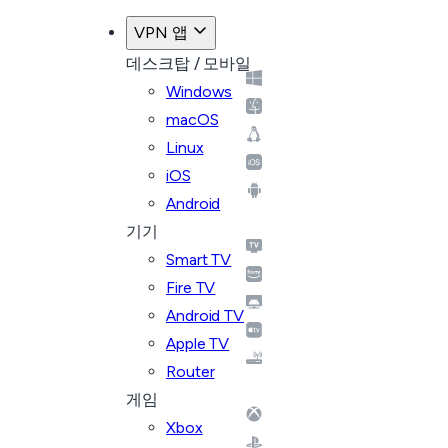
VPN 앱
데스크탑 / 모바일
Windows
macOS
Linux
iOS
Android
기기
Smart TV
Fire TV
Android TV
Apple TV
Router
게임
Xbox