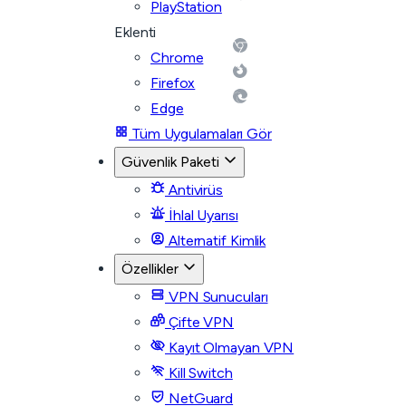
PlayStation
Eklenti
Chrome
Firefox
Edge
Tüm Uygulamaları Gör
Güvenlik Paketi
Antivirüs
İhlal Uyarısı
Alternatif Kimlik
Özellikler
VPN Sunucuları
Çifte VPN
Kayıt Olmayan VPN
Kill Switch
NetGuard