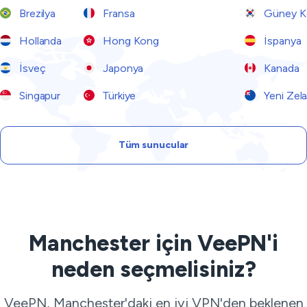
Brezilya
Fransa
Güney K
Hollanda
Hong Kong
İspanya
İsveç
Japonya
Kanada
Singapur
Türkiye
Yeni Zel
Tüm sunucular
Manchester için VeePN'i
neden seçmelisiniz?
VeePN, Manchester'daki en iyi VPN'den beklenen