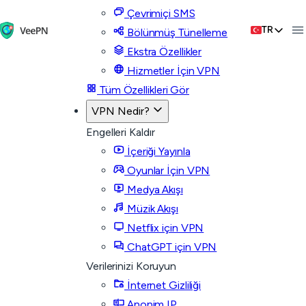
Çevrimiçi SMS
TR
Bölünmüş Tünelleme
Ekstra Özellikler
Hizmetler İçin VPN
Tüm Özellikleri Gör
VPN Nedir?
Engelleri Kaldır
İçeriği Yayınla
Oyunlar İçin VPN
Medya Akışı
Müzik Akışı
Netflix için VPN
ChatGPT için VPN
Verilerinizi Koruyun
İnternet Gizliliği
Anonim IP