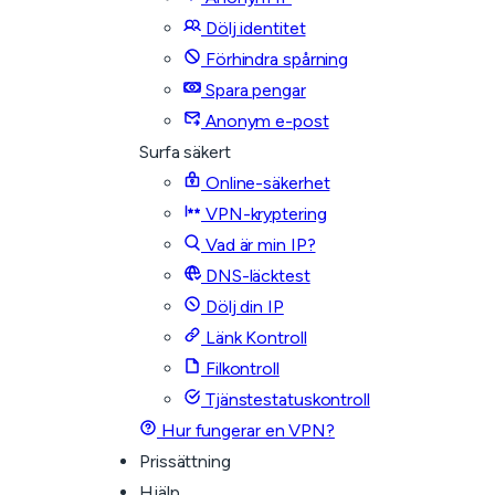
Dölj identitet
Förhindra spårning
Spara pengar
Anonym e-post
Surfa säkert
Online-säkerhet
VPN-kryptering
Vad är min IP?
DNS-läcktest
Dölj din IP
Länk Kontroll
Filkontroll
Tjänstestatuskontroll
Hur fungerar en VPN?
Prissättning
Hjälp