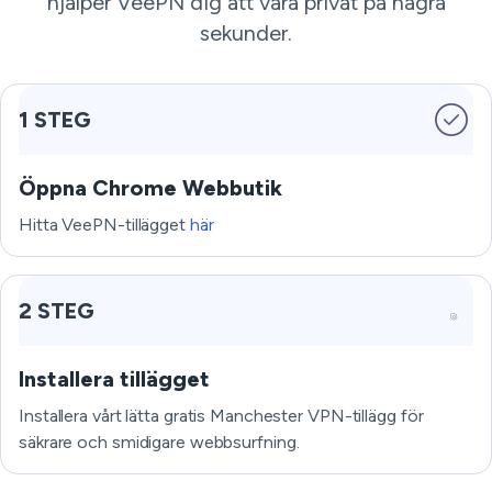
hjälper VeePN dig att vara privat på några
sekunder.
1 STEG
Öppna Chrome Webbutik
Hitta VeePN-tillägget
här
2 STEG
Installera tillägget
Installera vårt lätta gratis Manchester VPN-tillägg för
säkrare och smidigare webbsurfning.