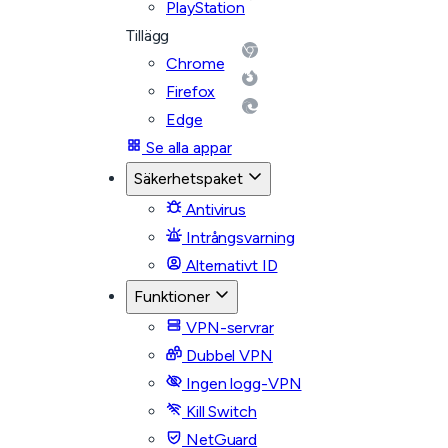
PlayStation
Tillägg
Chrome
Firefox
Edge
Se alla appar
Säkerhetspaket
Antivirus
Intrångsvarning
Alternativt ID
Funktioner
VPN-servrar
Dubbel VPN
Ingen logg-VPN
Kill Switch
NetGuard