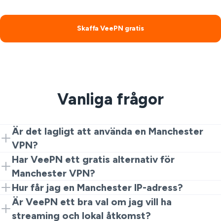
Skaffa VeePN gratis
Vanliga frågor
Är det lagligt att använda en Manchester
VPN?
Ja. Att använda en VPN för integritet och säkerhet är
Har VeePN ett gratis alternativ för
lagligt på de flesta ställen, inklusive Manchester.
Manchester VPN?
Använd den bara som vanligt och följ lokala regler.
Ja. Om du behöver ett gratis alternativ för Manchester
Hur får jag en Manchester IP-adress?
VPN är webbläsartillägget en enkel plats att börja. Det
Installera VeePN, öppna appen eller tillägget och
Är VeePN ett bra val om jag vill ha
fungerar bra för vardaglig surfning och snabb skydd.
anslut till en Manchester-server. När du är ansluten
streaming och lokal åtkomst?