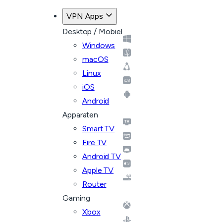
VPN Apps
Desktop / Mobiel
Windows
macOS
Linux
iOS
Android
Apparaten
Smart TV
Fire TV
Android TV
Apple TV
Router
Gaming
Xbox