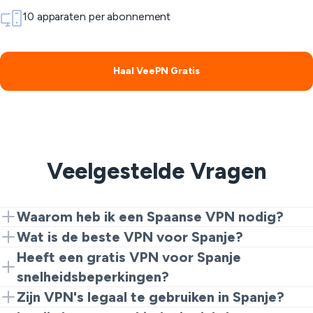
10 apparaten per abonnement
Haal VeePN Gratis
Veelgestelde Vragen
Waarom heb ik een Spaanse VPN nodig?
Een Spanje VPN stelt je in staat om toegang te krijgen
Wat is de beste VPN voor Spanje?
tot de lokale inhoud van RTVE, Atresplayer of Mitele.
De beste VPN voor Spanje combineert sterke
Heeft een gratis VPN voor Spanje
Het verwijdert ook geografische beperkingen tijdens
encryptie, hoge snelheden, en gebruiksgemak. VeePN
snelheidsbeperkingen?
het reizen naar het buitenland en houdt je veilig online.
voldoet aan al deze eisen en biedt een gratis Chrome-
Sommige gratis VPN's kunnen snelheid of
Zijn VPN's legaal te gebruiken in Spanje?
extensie voor veilig browsen met een Spaans IP-adres.
serveropties beperken. Echter, VeePN biedt een