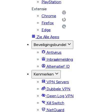
PlayStation
Extensie
Chrome
Firefox
Edge
Zie Alle Apps
Beveiligingsbundel
Antivirus
Inbraakmelding
Alternatief ID
Kenmerken
VPN Servers
Dubbele VPN
Geen Log VPN
Kill Switch
NetGuard