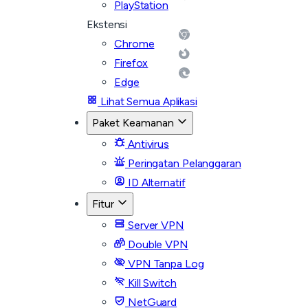
PlayStation
Ekstensi
Chrome
Firefox
Edge
Lihat Semua Aplikasi
Paket Keamanan
Antivirus
Peringatan Pelanggaran
ID Alternatif
Fitur
Server VPN
Double VPN
VPN Tanpa Log
Kill Switch
NetGuard