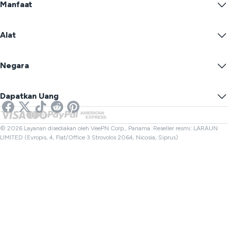
Harga
Manfaat
Firefox
Hubungi Kami
Uji Coba VPN Gratis
Edge
FAQ
Kupon
Streaming Konten
VPN gratis
Kebijakan Privasi
Alat
Diskon Mahasiswa
Privasi Internet
Ketentuan Layanan
Server VPN
Keamanan Online
Warrant Canary
Apa IP Saya?
Blog
IP Anonim
Negara
Preferensi Cookie
Sembunyikan IP Anda
VPN untuk Gaming
Tes Kebocoran DNS
Cegah Pelacakan
VPN AS
SMS Online
Dapatkan Uang
VPN untuk Streaming
VPN UK
Pemeriksa Tautan
VPN Netflix
VPN Kanada
Pemeriksa Berkas
Afiliasi
VPN Turki
© 2026 Layanan disediakan oleh VeePN Corp., Panama. Reseller resmi: LARAUN
LIMITED (Evropis, 4, Flat/Office 3 Strovolos 2064, Nicosia, Siprus)