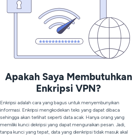
Apakah Saya Membutuhkan
Enkripsi VPN?
Enkripsi adalah cara yang bagus untuk menyembunyikan
informasi. Enkripsi mengkodekan teks yang dapat dibaca
sehingga akan terlihat seperti data acak. Hanya orang yang
memiliki kunci dekripsi yang dapat menguraikan pesan. Jadi,
tanpa kunci yang tepat, data yang dienkripsi tidak masuk akal