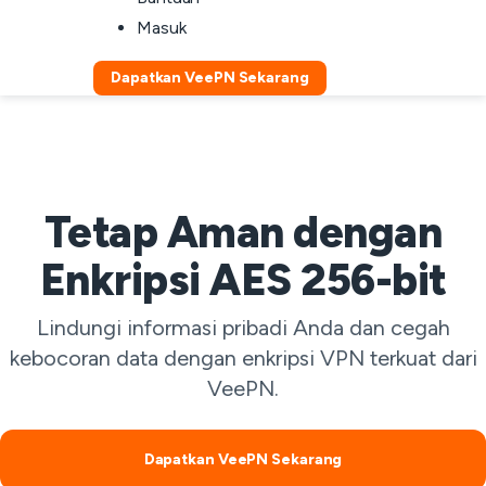
Masuk
Dapatkan VeePN Sekarang
Tetap Aman dengan
Enkripsi AES 256-bit
Lindungi informasi pribadi Anda dan cegah
kebocoran data dengan enkripsi VPN terkuat dari
VeePN.
Dapatkan VeePN Sekarang