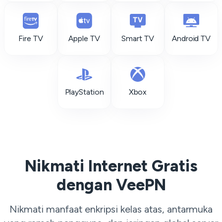
Fire TV
Apple TV
Smart TV
Android TV
PlayStation
Xbox
Nikmati Internet Gratis
dengan VeePN
Nikmati manfaat enkripsi kelas atas, antarmuka