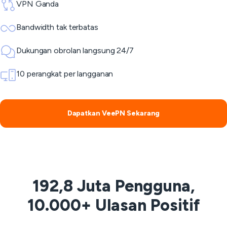
VPN Ganda
Bandwidth tak terbatas
Dukungan obrolan langsung 24/7
10 perangkat per langganan
Dapatkan VeePN Sekarang
192,8 Juta Pengguna,
10.000+ Ulasan Positif