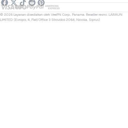
Pemeriksa Tautan
VPN Netflix
VPN Kanada
Pemeriksa Berkas
Afiliasi
VPN Turki
© 2026 Layanan disediakan oleh VeePN Corp., Panama. Reseller resmi: LARAUN
LIMITED (Evropis, 4, Flat/Office 3 Strovolos 2064, Nicosia, Siprus)