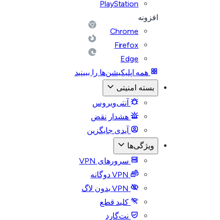
PlayStation
افزونه
Chrome
Firefox
Edge
همه اپلیکیشن‌ها را ببینید
بسته امنیتی
آنتی‌ویروس
هشدار نقض
آیدی جایگزین
ویژگی‌ها
سرورهای VPN
VPN دوگانه
VPN بدون لاگ
کلید قطع
نت‌گارد