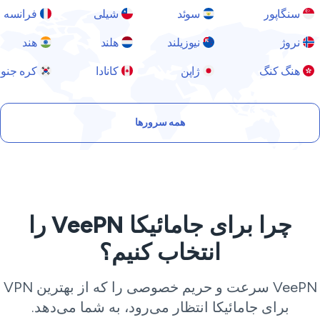
سنگاپور
سوئد
شیلی
فرانسه
نروژ
نیوزیلند
هلند
هند
هنگ کنگ
ژاپن
کانادا
کره جنوبی
همه سرورها
چرا برای جامائیکا VeePN را
انتخاب کنیم؟
VeePN سرعت و حریم خصوصی را که از بهترین VPN
برای جامائیکا انتظار می‌رود، به شما می‌دهد.