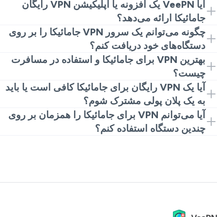
برای حریم خصوصی و امنیت روزانه، استفاده از VPN به
آیا VeePN یک افزونه یا اپلیکیشن VPN رایگان
طور کلی در جامائیکا مجاز است. فقط قوانین محلی را
جامائیکا ارائه می‌دهد؟
رعایت کنید و به درستی استفاده کنید.
بله. می‌توانید با یک VPN رایگان جامائیکا از طریق افزونه
چگونه می‌توانم یک سرور VPN جامائیکا را بر روی
کروم برای مرور سبک و بررسی‌های سریع شروع کنید.
دستگاه‌های خود دریافت کنم؟
هنگامی که سرعت بیشتر، مکان‌ها و ابزارهای بیشتر
VeePN را دانلود کنید یا از افزونه استفاده کنید، به سرور
بهترین VPN برای جامائیکا و استفاده در مسافرت
می‌خواهید، برنامه‌های کامل یا VPN apk جامائیکا را بر روی
جامائیکا متصل شوید و شروع به مرور کنید. ترافیک شما از
چیست؟
گوشی، لپ‌تاپ یا تبلت خود نصب کنید.
طریق جامائیکا هدایت می‌شود و سایت‌ها یک IP جامائیکایی را
هنگامی که بهترین VPN را برای جامائیکا انتخاب می‌کنید، به
آیا یک VPN رایگان برای جامائیکا کافی است یا باید
مشاهده می‌کنند.
دنبال رمزنگاری قوی، سیاست شفاف عدم ثبت و
به یک پلان پولی مشترک شوم؟
سرعت‌های خوب بر روی یک VPN با سرور جامائیکا باشید.
یک تنظیمات VPN رایگان برای جامائیکا برای مرور پایه،
آیا می‌توانم VPN برای جامائیکا را همزمان بر روی
VeePN اغلب به عنوان بهترین VPN برای استفاده در
ایمیل و آزمایش احساس یک VPN کافی است. اگر به طور
چندین دستگاه استفاده کنم؟
جامائیکا انتخاب می‌شود چرا که طراحی ساده اپلیکیشن را با
مکرر استریم می‌کنید، بازی می‌کنید یا هر روز آنلاین کار
بله. یک اشتراک VeePN می‌تواند تا ۱۰ دستگاه شما را
عملکرد قوی در خانه و جاده ترکیب می‌کند.
می‌کنید، به روزرسانی از VPN رایگان برای جامائیکا به یک
حفاظت کند. از برنامه یا افزونه استفاده کنید تا همه
پلان پولی معمولاً سرعت پایدارتر و مناطق بیشتری برای
دستگاه‌های روزمره خود را محافظت کنید.
انتخاب به شما می‌دهد.