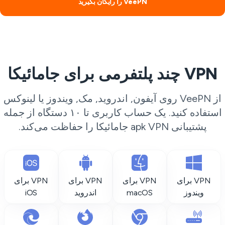
VeePN را رایگان بگیرید
VPN چند پلتفرمی برای جامائیکا
از VeePN روی آیفون, اندروید, مک, ویندوز یا لینوکس
استفاده کنید. یک حساب کاربری تا ۱۰ دستگاه از جمله
پشتیبانی apk VPN جامائیکا را حفاظت می‌کند.
VPN برای
VPN برای
VPN برای
VPN برای
ویندوز
macOS
اندروید
iOS