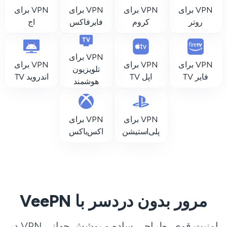
VPN برای
VPN برای
VPN برای
VPN برای
روتر
کروم
فایرفاکس
اج
VPN برای
VPN برای
VPN برای
VPN برای
تلویزیون
فایر TV
اپل TV
اندروید TV
هوشمند
VPN برای
VPN برای
پلی‌استیشن
اکس‌باکس
مرور بدون دردسر با VeePN
امنیت قوی، طراحی ساده و پوشش جهانی VPN در