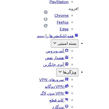
PlayStation
افزونه
Chrome
Firefox
Edge
همه اپلیکیشن‌ها را ببینید
بسته امنیتی
آنتی‌ویروس
هشدار نقض
آیدی جایگزین
ویژگی‌ها
سرورهای VPN
VPN دوگانه
VPN بدون لاگ
کلید قطع
نت‌گارد