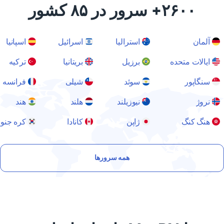
۲۶۰۰+ سرور در ۸۵ کشور
آلمان
استرالیا
اسرائیل
اسپانیا
ایالات متحده
برزیل
بریتانیا
ترکیه
سنگاپور
سوئد
شیلی
فرانسه
نروژ
نیوزیلند
هلند
هند
هنگ کنگ
ژاپن
کانادا
کره جنوبی
همه سرورها