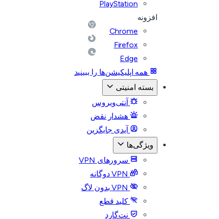
PlayStation
افزونه
Chrome
Firefox
Edge
همه اپلیکیشن‌ها را ببینید
بسته امنیتی
آنتی‌ویروس
هشدار نقض
آیدی جایگزین
ویژگی‌ها
سرورهای VPN
VPN دوگانه
VPN بدون لاگ
کلید قطع
نت‌گارد