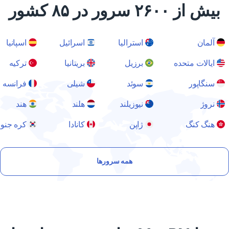
بیش از ۲۶۰۰ سرور در ۸۵ کشور
آلمان
استرالیا
اسرائیل
اسپانیا
ایالات متحده
برزیل
بریتانیا
ترکیه
سنگاپور
سوئد
شیلی
فرانسه
نروژ
نیوزیلند
هلند
هند
هنگ کنگ
ژاپن
کانادا
کره جنوبی
همه سرورها