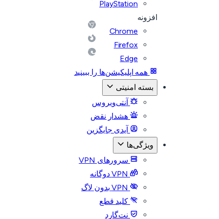
PlayStation
افزونه
Chrome
Firefox
Edge
همه اپلیکیشن‌ها را ببینید
بسته امنیتی
آنتی‌ویروس
هشدار نقض
آیدی جایگزین
ویژگی‌ها
سرورهای VPN
VPN دوگانه
VPN بدون لاگ
کلید قطع
نت‌گارد