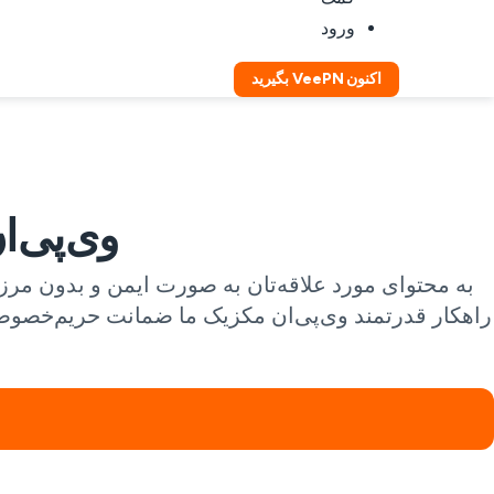
ورود
اکنون VeePN بگیرید
وی‌پی‌ا
راهکار قدرتمند وی‌پی‌ان مکزیک ما ضمانت حریم‌خصوصی،