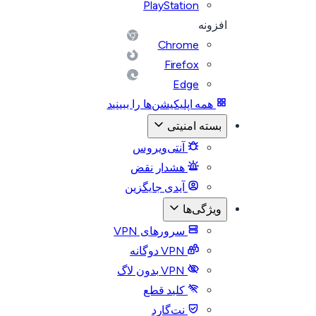
PlayStation
افزونه
Chrome
Firefox
Edge
همه اپلیکیشن‌ها را ببینید
بسته امنیتی
آنتی‌ویروس
هشدار نقض
آیدی جایگزین
ویژگی‌ها
سرورهای VPN
VPN دوگانه
VPN بدون لاگ
کلید قطع
نت‌گارد