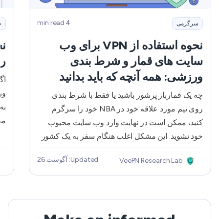
4 min read
سرگرمی
س
نحوه استفاده از VPN برای وب
سایت های قمار و شرط بندی
را
ورزشی: همه آنچه که باید بدانید
اگ
ور
چه یک قمارباز پرشور باشید یا فقط با شرط بندی
روی تیم مورد علاقه خود در NBA خود را سرگرم
می
کنید، ممکن است در نهایت وارد وب سایت محبوب
سف
خود نشوید. این مشکل اغلب هنگام سفر به یک کشور
خارجی یا ایالت دیگر رخ می دهد، جایی که یک سایت
Updated: آگوست 26
VeePN Research Lab
با
قمار خاص یا حتی خود فعالیت تا حدی یا به طور کامل
جا
محدود است. و در این مورد، یک VPN قابل اعتماد
اث
ممکن است به کمک بیاید. بنابراین، آیا امکان دسترسی
مجدد به وب سایت قمار یا پلت فرم شرط بندی آنلاین
مو
با VPN وجود دارد؟ و چه نوع مقرراتی برای