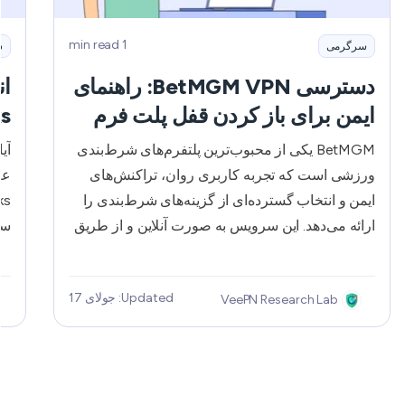
1 min read
سرگرمی
س
دسترسی BetMGM VPN: راهنمای
ایمن برای باز کردن قفل پلت فرم
ks
BetMGM یکی از محبوب‌ترین پلتفرم‌های شرط‌بندی
آی
ورزشی است که تجربه کاربری روان، تراکنش‌های
عل
ایمن و انتخاب گسترده‌ای از گزینه‌های شرط‌بندی را
ارائه می‌دهد. این سرویس به صورت آنلاین و از طریق
سا
یک برنامه تلفن همراه در دسترس است و تمام
مت
مسابقات ورزشی مهم را پوشش می دهد، از NBA و
Updated: جولای 17
VeePN Research Lab
NFL گرفته تا MLB و فرمول 1. اما ممکن است هنگام
استفاده از این BetMGM با مشکلات دسترسی مواجه
اس
شوید، زیرا فقط در ایالت های منتخب در دسترس
مت
است. بنابراین، اگر در سراسر ایالات متحده یا خارج از
نو
کشور سفر می کنید، ممکن است دسترسی به این
دس