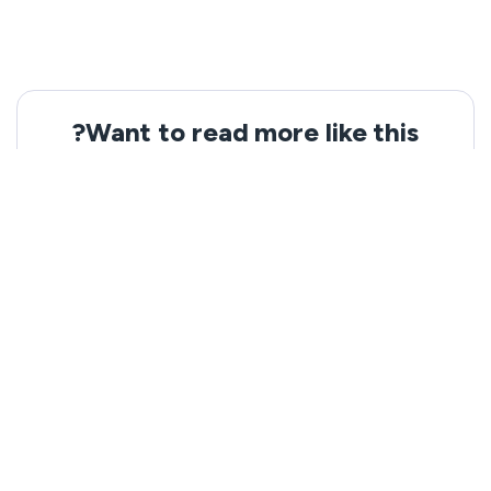
Want to read more like this?
Get the latest news and tips from VeePN.
Email address
Subscribe
We won’t spam, and you will always be able to unsubscribe.