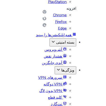
PlayStation
افزونه
Chrome
Firefox
Edge
همه اپلیکیشن‌ها را ببینید
بسته امنیتی
آنتی‌ویروس
هشدار نقض
آیدی جایگزین
ویژگی‌ها
سرورهای VPN
VPN دوگانه
VPN بدون لاگ
کلید قطع
نت‌گارد