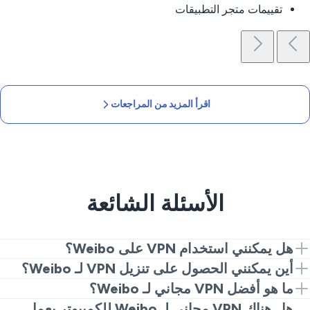
تقييمات متجر التطبيقات
اقرأ المزيد من المراجعات
الأسئلة الشائعة
هل يمكنني استخدام VPN على Weibo؟
نعم. قم بتثبيت VeePN، واتصل بخادم قريب، وانتقل إلى
أين يمكنني الحصول على تنزيل VPN لـ Weibo؟
Weibo. هذا كل ما يتطلبه الأمر للحصول على مسار خاص
قم بالحصول على VeePN من موقعنا أو متاجر التطبيقات،
ما هو أفضل VPN مجاني لـ Weibo؟
ومستقر.
قم بتثبيته، اختر موقعًا، وابدأ التصفح.
تقوم الخدمات المجانية غالبًا بوضع قيود، إضافة حدود، أو تتبع
هل هناك VPN مجاني لـ Weibo للكمبيوتر يعمل