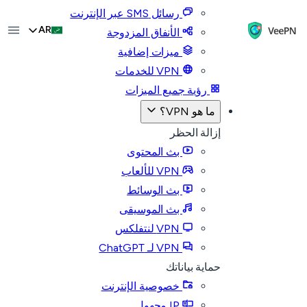
رسائل SMS عبر الإنترنت
AR
الأنفاق المزدوجة
ميزات إضافية
VPN للخدمات
رؤية جميع الميزات
ما هو VPN؟
إزالة الحظر
بث المحتوى
VPN للألعاب
بث الوسائط
بث الموسيقى
VPN لنتفلكس
VPN لـ ChatGPT
حماية بياناتك
خصوصية الإنترنت
IP مجهول