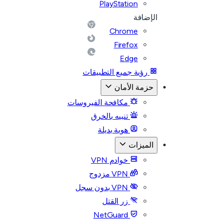
PlayStation
الإضافة
Chrome
Firefox
Edge
رؤية جميع التطبيقات
حزمة الأمان
مكافحة الفيروسات
تنبيه بالخرق
هوية بديلة
الميزات
خوادم VPN
VPN مزدوج
VPN بدون سجل
زر القتل
NetGuard