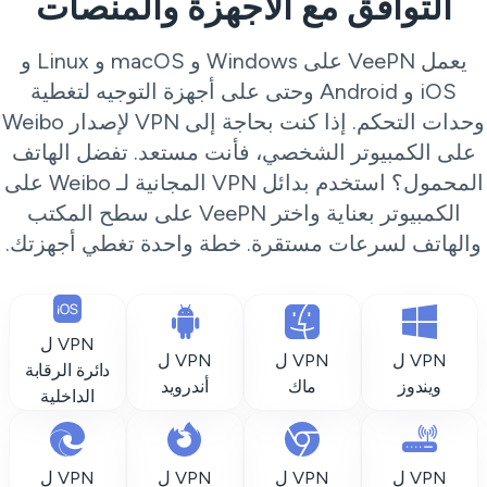
التوافق مع الأجهزة والمنصات
يعمل VeePN على Windows و macOS و Linux و
iOS و Android وحتى على أجهزة التوجيه لتغطية
وحدات التحكم. إذا كنت بحاجة إلى VPN لإصدار Weibo
على الكمبيوتر الشخصي، فأنت مستعد. تفضل الهاتف
المحمول؟ استخدم بدائل VPN المجانية لـ Weibo على
الكمبيوتر بعناية واختر VeePN على سطح المكتب
الهاتف لسرعات مستقرة. خطة واحدة تغطي أجهزتك.
VPN ل
VPN ل
VPN ل
VPN ل
دائرة الرقابة
ويندوز
ماك
أندرويد
الداخلية
VPN ل
VPN ل
VPN ل
VPN ل