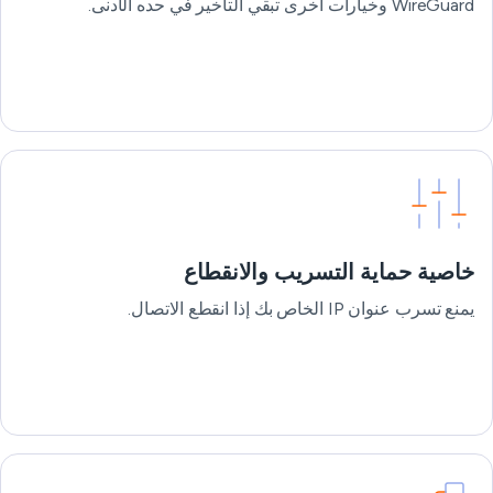
WireGuard وخيارات أخرى تبقي التأخير في حده الأدنى.
خاصية حماية التسريب والانقطاع
يمنع تسرب عنوان IP الخاص بك إذا انقطع الاتصال.