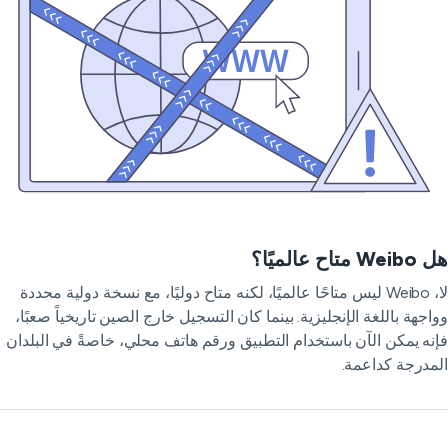
 متاح عالميًا؟
لا، Weibo ليس متاحًا عالميًا، لكنه متاح دوليًا، مع نسخة دولية محددة
اجهة باللغة الإنجليزية. بينما كان التسجيل خارج الصين تاريخياً صعبًا،
نه يمكن الآن باستخدام التطبيق ورقم هاتف محلي، خاصةً في البلدان
مدرجة كداعمة.