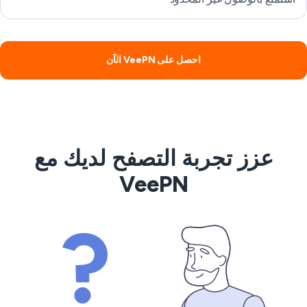
احصل على VeePN الآن
عزز تجربة التصفح لديك مع
VeePN