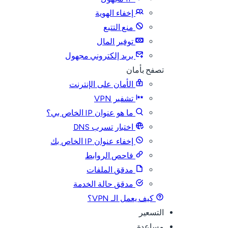
إخفاء الهوية
منع التتبع
توفير المال
بريد إلكتروني مجهول
تصفح بأمان
الأمان على الإنترنت
تشفير VPN
ما هو عنوان IP الخاص بي؟
اختبار تسرب DNS
إخفاء عنوان IP الخاص بك
فاحص الروابط
مدقق الملفات
مدقق حالة الخدمة
كيف يعمل الـ VPN؟
التسعير
مساعدة