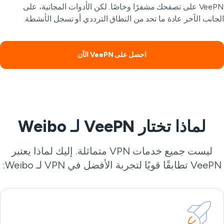
VeePN على تصفحك مشفرًا وخاصًا. لكن الأدوات المجانية، على
جانب الآخر عادة ما تحد من النطاق الترددي أو تسجل الأنشطة.
احصل على VeePN الآن
لماذا تختار VeePN لـ Weibo
ليست جميع خدمات VPN متماثلة. إليك لماذا يعتبر
V تطابقًا قويًا لتجربة الأفضل في VPN لـ Weibo: