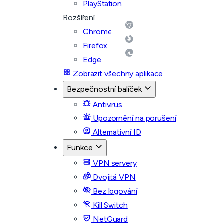
PlayStation
Rozšíření
Chrome
Firefox
Edge
Zobrazit všechny aplikace
Bezpečnostní balíček
Antivirus
Upozornění na porušení
Alternativní ID
Funkce
VPN servery
Dvojitá VPN
Bez logování
Kill Switch
NetGuard