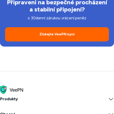
Připraveni na bezpečné procházení
a stabilní připojení?
s 30denní zárukou vrácení peněz
Získejte VeePN nyní
Produkty
Windows PC VPN