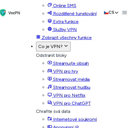
Online SMS
CS
Rozdělené tunelování
Extra funkce
Služby VPN
Zobrazit všechny funkce
Co je VPN?
Odstranit bloky
Streamujte obsah
VPN pro hry
Streamovat média
Streamovat hudbu
VPN pro Netflix
VPN pro ChatGPT
Chraňte svá data
Internetové soukromí
Anonymní IP