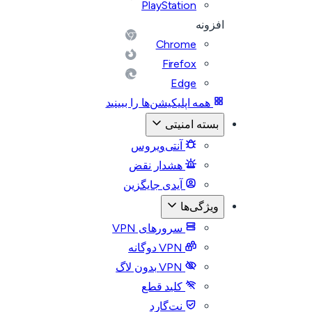
PlayStation
افزونه
Chrome
Firefox
Edge
همه اپلیکیشن‌ها را ببینید
بسته امنیتی
آنتی‌ویروس
هشدار نقض
آیدی جایگزین
ویژگی‌ها
سرورهای VPN
VPN دوگانه
VPN بدون لاگ
کلید قطع
نت‌گارد