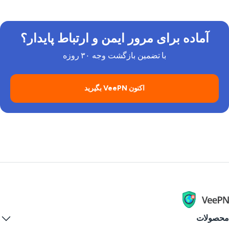
آماده برای مرور ایمن و ارتباط پایدار؟
با تضمین بازگشت وجه ۳۰ روزه
اکنون VeePN بگیرید
صولات