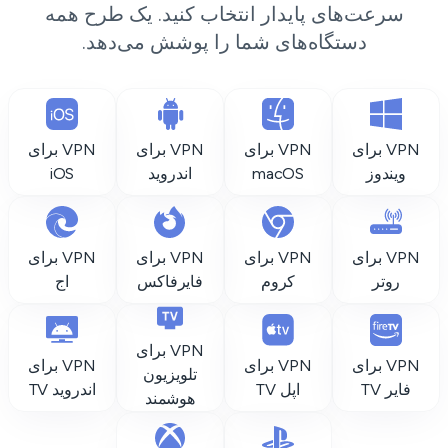
سرعت‌های پایدار انتخاب کنید. یک طرح همه
دستگاه‌های شما را پوشش می‌دهد.
VPN برای
VPN برای
VPN برای
VPN برای
ویندوز
macOS
اندروید
iOS
VPN برای
VPN برای
VPN برای
VPN برای
روتر
کروم
فایرفاکس
اج
VPN برای
VPN برای
VPN برای
VPN برای
تلویزیون
فایر TV
اپل TV
اندروید TV
هوشمند