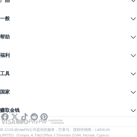
产品
Windows PC VPN
一般
VPN for macOS
Linux VPN
什么是VPN？
iOS VPN
帮助
VPN下载
Android VPN
功能
Chrome
支持中心
定价
福利
Firefox
联系我们
VPN免费试用
Edge
常见问题
优惠券
流播内容
免费VPN
隐私政策
工具
学生优惠
网络隐私
服务条款
VPN服务器
在线安全
备案警告
什么是我的IP？
博客
匿名IP
国家
Cookie偏好设置
隐藏您的IP
VPN用于游戏
DNS泄漏测试
防止追踪
美国VPN
在线短信
赚取金钱
流媒体用VPN
英国VPN
链接检查器
Netflix VPN
加拿大VPN
文件检查器
合作伙伴
土耳其VPN
© 2026 由VeePN公司提供的服务，巴拿马。授权经销商：LARAUN
LIMITED（Evropis, 4, Flat/Office 3 Strovolos 2064, Nicosia, Cyprus）