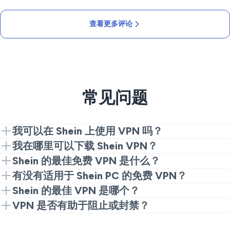
查看更多评论
常见问题
我可以在 Shein 上使用 VPN 吗？
可以。安装 VeePN，连接到附近的服务器，并启动应
我在哪里可以下载 Shein VPN？
用。这就是获得私密稳定路线的全部步骤。
从我们的网站或应用商店获取 VeePN，安装它，选择
Shein 的最佳免费 VPN 是什么？
一个位置，并开始购物。
免费服务通常会限制、增加限制或跟踪数据。为了可靠
有没有适用于 Shein PC 的免费 VPN？
的访问，付费选项如 VeePN 是更安全的选择。
大多数免费桌面应用在高峰期挣扎，可能会记录活动。
Shein 的最佳 VPN 是哪个？
VeePN 保持您的 PC 会话加密和一致性。
寻找快速协议、大量服务器和明确的无日志政策。
VPN 是否有助于阻止或封禁？
VeePN 在 PC、移动和路由器设置上都符合这些条件。
用于 Shein PC 或移动设备的 VPN 可以帮助您在本地网