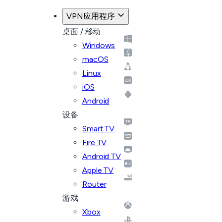
VPN应用程序
桌面 / 移动
Windows
macOS
Linux
iOS
Android
设备
Smart TV
Fire TV
Android TV
Apple TV
Router
游戏
Xbox