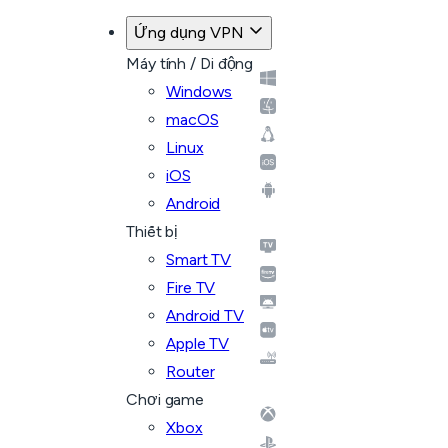
Ứng dụng VPN
Máy tính / Di động
Windows
macOS
Linux
iOS
Android
Thiết bị
Smart TV
Fire TV
Android TV
Apple TV
Router
Chơi game
Xbox