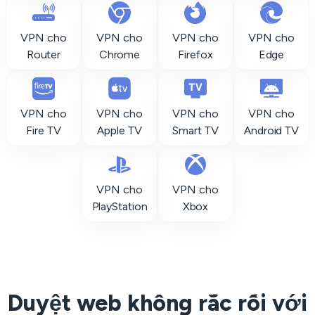
VPN cho
VPN cho
VPN cho
VPN cho
Router
Chrome
Firefox
Edge
VPN cho
VPN cho
VPN cho
VPN cho
Fire TV
Apple TV
Smart TV
Android TV
VPN cho
VPN cho
PlayStation
Xbox
Duyệt web không rắc rối với