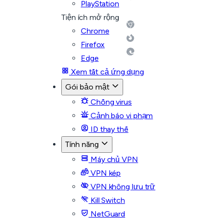
PlayStation
Tiện ích mở rộng
Chrome
Firefox
Edge
Xem tất cả ứng dụng
Gói bảo mật
Chống virus
Cảnh báo vi phạm
ID thay thế
Tính năng
Máy chủ VPN
VPN kép
VPN không lưu trữ
Kill Switch
NetGuard