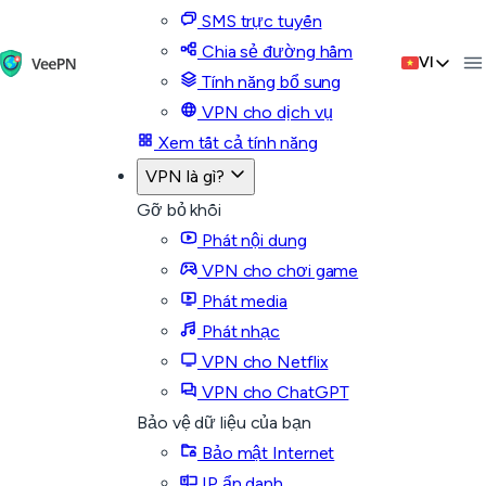
SMS trực tuyến
Chia sẻ đường hầm
VI
Tính năng bổ sung
VPN cho dịch vụ
Xem tất cả tính năng
VPN là gì?
Gỡ bỏ khối
Phát nội dung
VPN cho chơi game
Phát media
Phát nhạc
VPN cho Netflix
VPN cho ChatGPT
Bảo vệ dữ liệu của bạn
Bảo mật Internet
IP ẩn danh