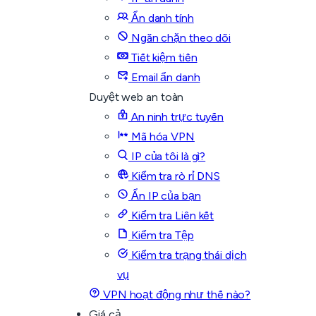
Ẩn danh tính
Ngăn chặn theo dõi
Tiết kiệm tiền
Email ẩn danh
Duyệt web an toàn
An ninh trực tuyến
Mã hóa VPN
IP của tôi là gì?
Kiểm tra rò rỉ DNS
Ẩn IP của bạn
Kiểm tra Liên kết
Kiểm tra Tệp
Kiểm tra trạng thái dịch
vụ
VPN hoạt động như thế nào?
Giá cả