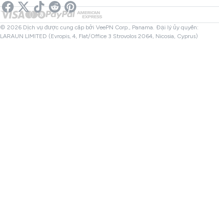
Kiểm tra Liên kết
VPN Netflix
VPN Canada
Kiểm tra Tệp
Đối tác
VPN Thổ Nhĩ Kỳ
© 2026 Dịch vụ được cung cấp bởi VeePN Corp., Panama. Đại lý ủy quyền:
LARAUN LIMITED (Evropis, 4, Flat/Office 3 Strovolos 2064, Nicosia, Cyprus)