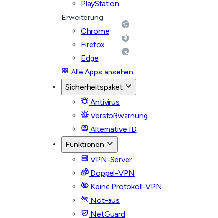
PlayStation
Erweiterung
Chrome
Firefox
Edge
Alle Apps ansehen
Sicherheitspaket
Antivirus
Verstoßwarnung
Alternative ID
Funktionen
VPN-Server
Doppel-VPN
Keine Protokoll-VPN
Not-aus
NetGuard