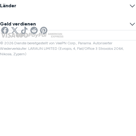
Blog
Anonyme IP
Länder
Cookie-Einstellungen
IP-Adresse verbergen
VPN für Spiele
DNS-Leak-Test
Verfolgung verhindern
US VPN
Online-SMS
Geld verdienen
VPN fürs Streaming
UK VPN
Link-Checker
Netflix VPN
Kanada VPN
Dateiüberprüfung
Partnerprogramme
Türkei VPN
© 2026 Dienste bereitgestellt von VeePN Corp., Panama. Autorisierter
Wiederverkäufer: LARAUN LIMITED (Evropis, 4, Flat/Office 3 Strovolos 2064,
Nikosia, Zypern)