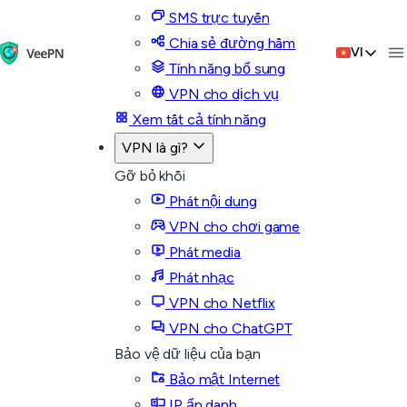
SMS trực tuyến
Chia sẻ đường hầm
VI
Tính năng bổ sung
VPN cho dịch vụ
Xem tất cả tính năng
VPN là gì?
Gỡ bỏ khối
Phát nội dung
VPN cho chơi game
Phát media
Phát nhạc
VPN cho Netflix
VPN cho ChatGPT
Bảo vệ dữ liệu của bạn
Bảo mật Internet
IP ẩn danh