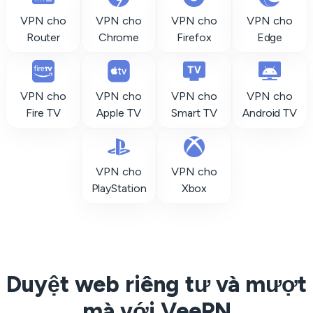
VPN cho
VPN cho
VPN cho
VPN cho
Router
Chrome
Firefox
Edge
VPN cho
VPN cho
VPN cho
VPN cho
Fire TV
Apple TV
Smart TV
Android TV
VPN cho
VPN cho
PlayStation
Xbox
Duyệt web riêng tư và mượt
mà với VeePN