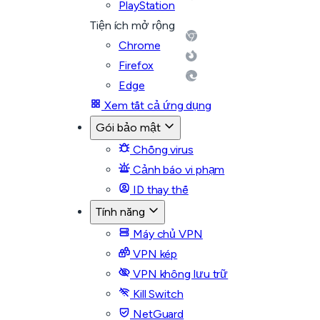
PlayStation
Tiện ích mở rộng
Chrome
Firefox
Edge
Xem tất cả ứng dụng
Gói bảo mật
Chống virus
Cảnh báo vi phạm
ID thay thế
Tính năng
Máy chủ VPN
VPN kép
VPN không lưu trữ
Kill Switch
NetGuard