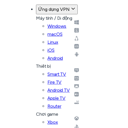
Ứng dụng VPN
Máy tính / Di động
Windows
macOS
Linux
iOS
Android
Thiết bị
Smart TV
Fire TV
Android TV
Apple TV
Router
Chơi game
Xbox