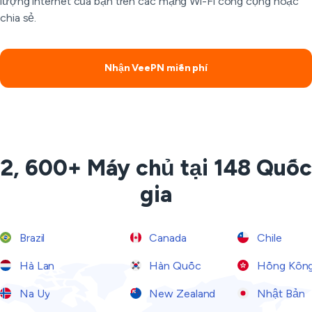
lượng internet của bạn trên các mạng Wi-Fi công cộng hoặc
chia sẻ.
Nhận VeePN miễn phí
2, 600+ Máy chủ tại 148 Quốc
gia
Brazil
Canada
Chile
Hà Lan
Hàn Quốc
Hồng Kôn
Na Uy
New Zealand
Nhật Bản