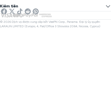
Ngăn chặn theo dõi
VPN Mỹ
SMS trực tuyến
Kiếm tiền
VPN cho Streaming
VPN Anh
Kiểm tra Liên kết
VPN Netflix
VPN Canada
Kiểm tra Tệp
Đối tác
VPN Thổ Nhĩ Kỳ
© 2026 Dịch vụ được cung cấp bởi VeePN Corp., Panama. Đại lý ủy quyền:
LARAUN LIMITED (Evropis, 4, Flat/Office 3 Strovolos 2064, Nicosia, Cyprus)