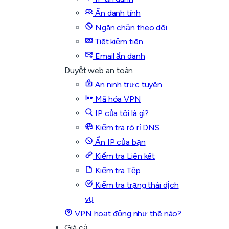
Ẩn danh tính
Ngăn chặn theo dõi
Tiết kiệm tiền
Email ẩn danh
Duyệt web an toàn
An ninh trực tuyến
Mã hóa VPN
IP của tôi là gì?
Kiểm tra rò rỉ DNS
Ẩn IP của bạn
Kiểm tra Liên kết
Kiểm tra Tệp
Kiểm tra trạng thái dịch
vụ
VPN hoạt động như thế nào?
Giá cả