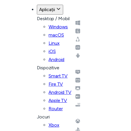
Aplicații
Desktop / Mobil
Windows
macOS
Linux
iOS
Android
Dispozitive
Smart TV
Fire TV
Android TV
Apple TV
Router
Jocuri
Xbox