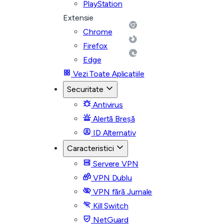
PlayStation
Extensie
Chrome
Firefox
Edge
Vezi Toate Aplicațiile
Securitate
Antivirus
Alertă Breșă
ID Alternativ
Caracteristici
Servere VPN
VPN Dublu
VPN fără Jurnale
Kill Switch
NetGuard