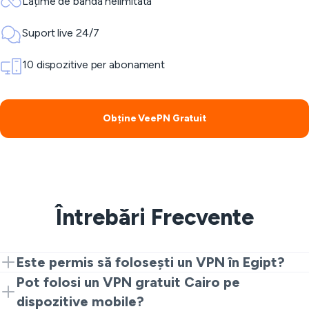
Lățime de bandă nelimitată
Suport live 24/7
10 dispozitive per abonament
Obține VeePN Gratuit
Întrebări Frecvente
Este permis să folosești un VPN în Egipt?
Serviciile VPN pot fi folosite pentru confidențialitate,
Pot folosi un VPN gratuit Cairo pe
afaceri și scopuri de navigare sigură, dar reglementările
dispozitive mobile?