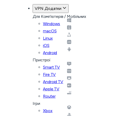
VPN Додатки
Для Комп'ютерів / Мобільних
Windows
macOS
Linux
iOS
Android
Пристрої
Smart TV
Fire TV
Android TV
Apple TV
Router
Ігри
Xbox