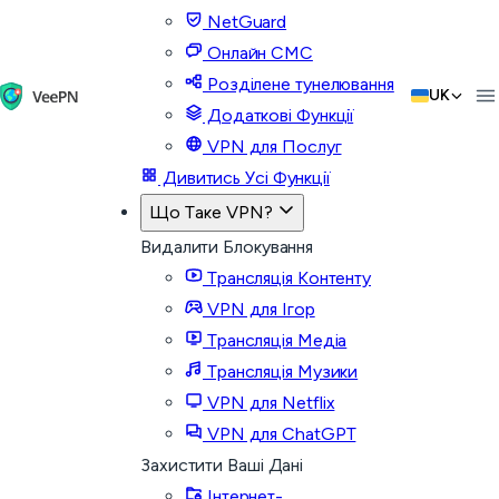
NetGuard
Онлайн СМС
Розділене тунелювання
UK
Додаткові Функції
VPN для Послуг
Дивитись Усі Функції
Що Таке VPN?
Видалити Блокування
Трансляція Контенту
VPN для Ігор
Трансляція Медіа
Трансляція Музики
VPN для Netflix
VPN для ChatGPT
Захистити Ваші Дані
Інтернет-