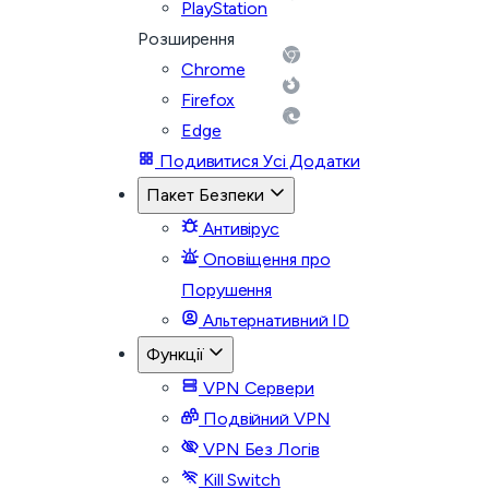
PlayStation
Розширення
Chrome
Firefox
Edge
Подивитися Усі Додатки
Пакет Безпеки
Антивірус
Оповіщення про
Порушення
Альтернативний ID
Функції
VPN Сервери
Подвійний VPN
VPN Без Логів
Kill Switch