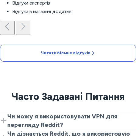
Відгуки експертів
Відгуки в магазині додатків
Читати більше відгуків
Часто Задавані Питання
Чи можу я використовувати VPN для
перегляду Reddit?
Так, ви можете використовувати VeePN для
Чи дізнається Reddit, що я використовую