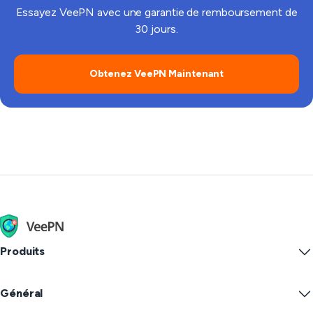
Essayez VeePN avec une garantie de remboursement de
30 jours.
Obtenez VeePN Maintenant
Produits
Windows PC VPN
Général
VPN for macOS
Linux VPN