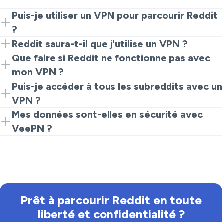
Puis-je utiliser un VPN pour parcourir Reddit
?
Oui, vous pouvez utiliser VeePN pour accéder à Reddit
Reddit saura-t-il que j'utilise un VPN ?
en toute sécurité et garantir la confidentialité de votre
Reddit peut détecter que vous utilisez un VPN, mais il
Que faire si Reddit ne fonctionne pas avec
activité.
ne connaîtra pas votre adresse IP réelle ni vos
mon VPN ?
habitudes de navigation.
Si vous rencontrez des problèmes, essayez de vous
Puis-je accéder à tous les subreddits avec un
connecter à un autre serveur ou vérifiez les
VPN ?
paramètres de votre VPN.
Oui, un VPN vous permet de contourner les
Mes données sont-elles en sécurité avec
restrictions régionales et d'accéder à tous les
VeePN ?
subreddits dans le monde.
Oui, VeePN utilise un chiffrement robuste pour
protéger vos données et garantir une navigation sûre.
Prêt à parcourir Reddit en toute
liberté et confidentialité ?