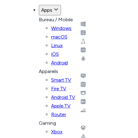
Apps
Bureau / Mobile
Windows
macOS
Linux
iOS
Android
Appareils
Smart TV
Fire TV
Android TV
Apple TV
Router
Gaming
Xbox