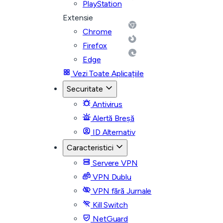
PlayStation
Extensie
Chrome
Firefox
Edge
Vezi Toate Aplicațiile
Securitate
Antivirus
Alertă Breșă
ID Alternativ
Caracteristici
Servere VPN
VPN Dublu
VPN fără Jurnale
Kill Switch
NetGuard