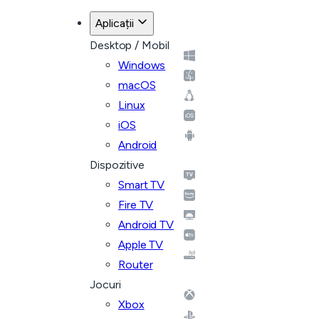
Aplicații
Desktop / Mobil
Windows
macOS
Linux
iOS
Android
Dispozitive
Smart TV
Fire TV
Android TV
Apple TV
Router
Jocuri
Xbox