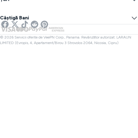
Preferințe Cookie
Ascunde-ți IP-ul
VPN pentru Jocuri
Test Scurgere DNS
Prevenirea Urmăririi
VPN SUA
SMS Online
Câștigă Bani
VPN pentru Streaming
VPN UK
Verificator de Linkuri
VPN Netflix
VPN Canada
Verificator de fișiere
Afiliere
VPN Turcia
© 2026 Servicii oferite de VeePN Corp., Panama. Revânzător autorizat: LARAUN
LIMITED (Evropis, 4, Apartament/Birou 3 Strovolos 2064, Nicosia, Cipru)