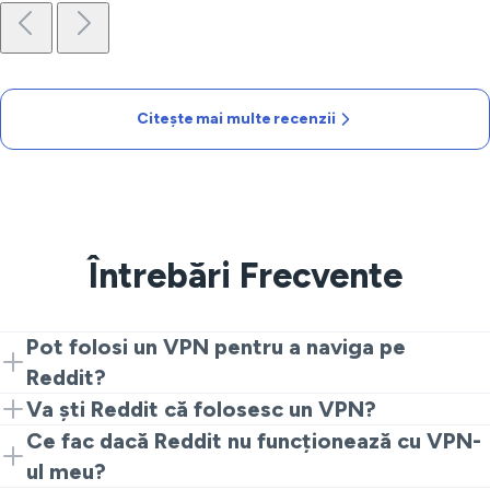
Citește mai multe recenzii
Întrebări Frecvente
Pot folosi un VPN pentru a naviga pe
Reddit?
Da, poți folosi VeePN pentru a accesa Reddit în
Va ști Reddit că folosesc un VPN?
siguranță, asigurându-te că activitatea ta rămâne
Reddit poate observa că folosești un VPN, dar nu va
Ce fac dacă Reddit nu funcționează cu VPN-
privată.
ști adresa ta IP reală sau obiceiurile tale de navigare.
ul meu?