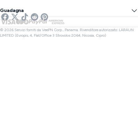
Test di Perdita DNS
Previeni il Monitoraggio
VPN USA
SMS online
Guadagna
VPN per Streaming
VPN Regno Unito
Controllo Link
VPN per Netflix
VPN Canada
Controllo File
Affiliati
VPN Turchia
© 2026 Servizi forniti da VeePN Corp., Panama. Rivenditore autorizzato: LARAUN
LIMITED (Evropis, 4, Flat/Office 3 Strovolos 2064, Nicosia, Cipro)