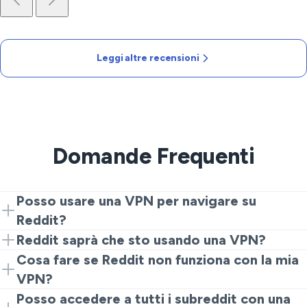
Leggi altre recensioni
Domande Frequenti
Posso usare una VPN per navigare su
Reddit?
Sì, puoi usare VeePN per accedere a Reddit in
Reddit saprà che sto usando una VPN?
sicurezza, garantendo che la tua attività resti privata.
Reddit potrebbe rilevare l'uso di una VPN, ma non
Cosa fare se Reddit non funziona con la mia
conoscerà il tuo indirizzo IP reale né le tue abitudini di
VPN?
navigazione.
Se riscontri problemi, prova a connetterti a un server
Posso accedere a tutti i subreddit con una