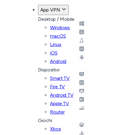
App VPN
Desktop / Mobile
Windows
macOS
Linux
iOS
Android
Dispositivi
Smart TV
Fire TV
Android TV
Apple TV
Router
Giochi
Xbox