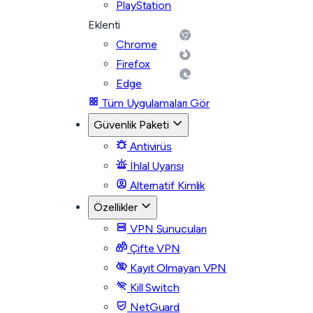
PlayStation
Eklenti
Chrome
Firefox
Edge
Tüm Uygulamaları Gör
Güvenlik Paketi
Antivirüs
İhlal Uyarısı
Alternatif Kimlik
Özellikler
VPN Sunucuları
Çifte VPN
Kayıt Olmayan VPN
Kill Switch
NetGuard