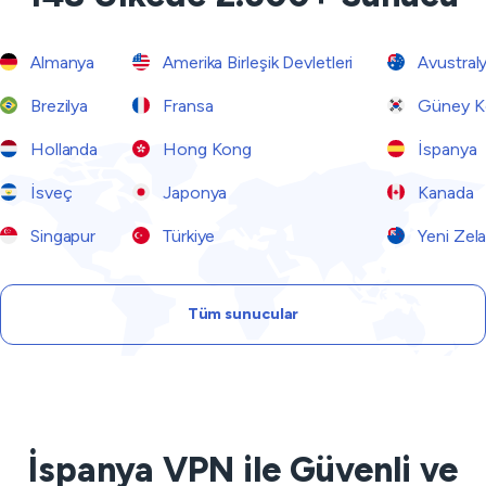
Almanya
Amerika Birleşik Devletleri
Avustral
Brezilya
Fransa
Güney K
Hollanda
Hong Kong
İspanya
İsveç
Japonya
Kanada
Singapur
Türkiye
Yeni Zel
Tüm sunucular
İspanya VPN ile Güvenli ve