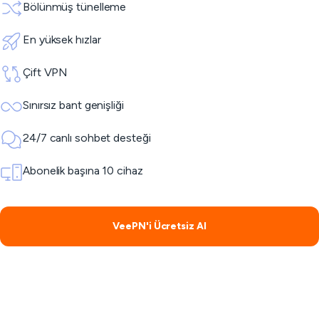
Bölünmüş tünelleme
En yüksek hızlar
Çift VPN
Sınırsız bant genişliği
24/7 canlı sohbet desteği
Abonelik başına 10 cihaz
VeePN'i Ücretsiz Al