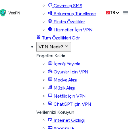
Çevrimiçi SMS
TR
Bölünmüş Tünelleme
Ekstra Özellikler
Hizmetler İçin VPN
Tüm Özellikleri Gör
VPN Nedir?
Engelleri Kaldır
İçeriği Yayınla
Oyunlar İçin VPN
Medya Akışı
Müzik Akışı
Netflix için VPN
ChatGPT için VPN
Verilerinizi Koruyun
İnternet Gizliliği
Anonim IP