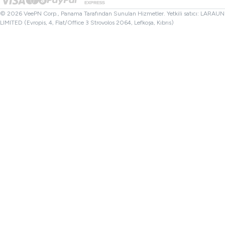
Dosya Kontrol
Ortaklar
Türkiye VPN
© 2026 VeePN Corp., Panama Tarafından Sunulan Hizmetler. Yetkili satıcı: LARAUN
LIMITED (Evropis, 4, Flat/Office 3 Strovolos 2064, Lefkoşa, Kıbrıs)