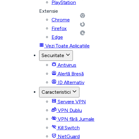
PlayStation
Extensie
Chrome
Firefox
Edge
Vezi Toate Aplicațiile
Securitate
Antivirus
Alertă Breșă
ID Alternativ
Caracteristici
Servere VPN
VPN Dublu
VPN fără Jurnale
Kill Switch
NetGuard