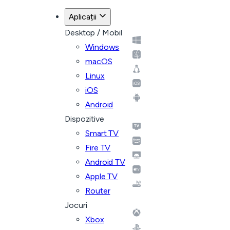
Aplicații
Desktop / Mobil
Windows
macOS
Linux
iOS
Android
Dispozitive
Smart TV
Fire TV
Android TV
Apple TV
Router
Jocuri
Xbox