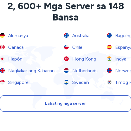
2, 600+ Mga Server sa 148
Bansa
Alemanya
Australia
Bago'ng
Canada
Chile
Espany
Hapón
Hong Kong
Indya
Nagkakaisang Kaharian
Netherlands
Norwe
Singapore
Sweden
Timog 
Lahat ng mga server