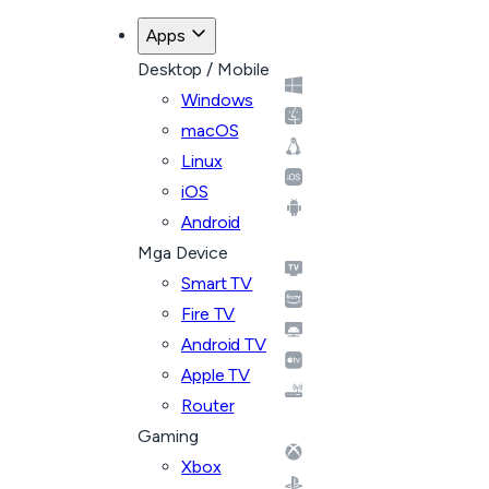
Apps
Desktop / Mobile
Windows
macOS
Linux
iOS
Android
Mga Device
Smart TV
Fire TV
Android TV
Apple TV
Router
Gaming
Xbox