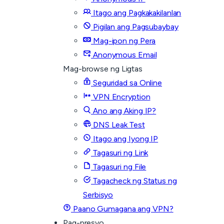
Itago ang Pagkakakilanlan
Pigilan ang Pagsubaybay
Mag-ipon ng Pera
Anonymous Email
Mag-browse ng Ligtas
Seguridad sa Online
VPN Encryption
Ano ang Aking IP?
DNS Leak Test
Itago ang Iyong IP
Tagasuri ng Link
Tagasuri ng File
Tagacheck ng Status ng
Serbisyo
Paano Gumagana ang VPN?
Pag-presyo