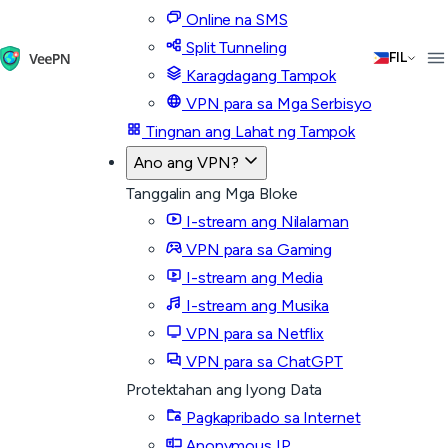
Online na SMS
Split Tunneling
FIL
Karagdagang Tampok
VPN para sa Mga Serbisyo
Tingnan ang Lahat ng Tampok
Ano ang VPN?
Tanggalin ang Mga Bloke
I-stream ang Nilalaman
VPN para sa Gaming
I-stream ang Media
I-stream ang Musika
VPN para sa Netflix
VPN para sa ChatGPT
Protektahan ang Iyong Data
Pagkapribado sa Internet
Anonymous IP