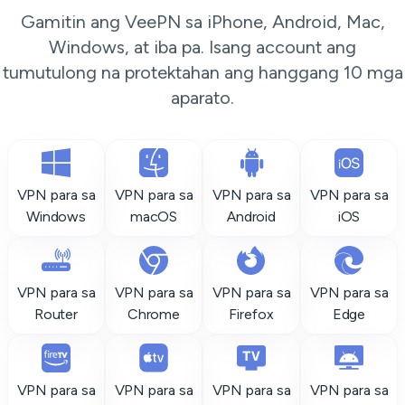
Gamitin ang VeePN sa iPhone, Android, Mac,
Windows, at iba pa. Isang account ang
tumutulong na protektahan ang hanggang 10 mga
aparato.
VPN para sa
VPN para sa
VPN para sa
VPN para sa
Windows
macOS
Android
iOS
VPN para sa
VPN para sa
VPN para sa
VPN para sa
Router
Chrome
Firefox
Edge
VPN para sa
VPN para sa
VPN para sa
VPN para sa