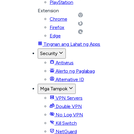
PlayStation
Extension
Chrome
Firefox
Edge
Tingnan ang Lahat ng Apps
Security
Antivirus
Alerto ng Paglabag
Alternative ID
Mga Tampok
VPN Servers
Double VPN
No Log VPN
Kill Switch
NetGuard