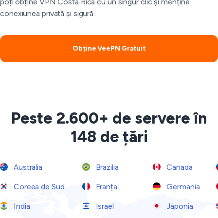
poți obține VPN Costa Rica cu un singur clic și menține
conexiunea privată și sigură.
Obține VeePN Gratuit
Peste 2.600+ de servere în
148 de țări
Australia
Brazilia
Canada
Coreea de Sud
Franța
Germania
India
Israel
Japonia