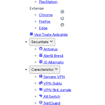
PlayStation
Extensie
Chrome
Firefox
Edge
Vezi Toate Aplicațiile
Securitate
Antivirus
Alertă Breșă
ID Alternativ
Caracteristici
Servere VPN
VPN Dublu
VPN fără Jurnale
Kill Switch
NetGuard