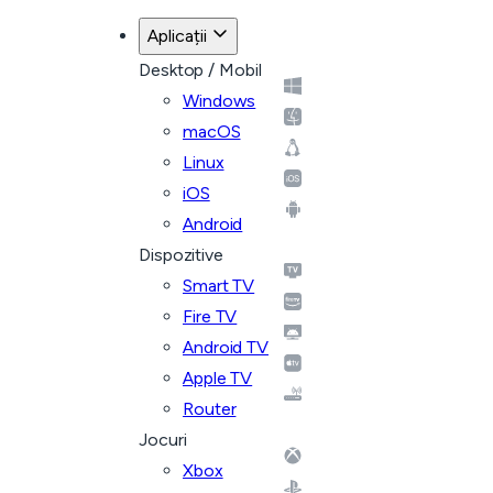
Aplicații
Desktop / Mobil
Windows
macOS
Linux
iOS
Android
Dispozitive
Smart TV
Fire TV
Android TV
Apple TV
Router
Jocuri
Xbox