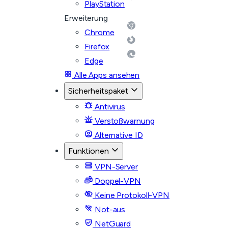
PlayStation
Erweiterung
Chrome
Firefox
Edge
Alle Apps ansehen
Sicherheitspaket
Antivirus
Verstoßwarnung
Alternative ID
Funktionen
VPN-Server
Doppel-VPN
Keine Protokoll-VPN
Not-aus
NetGuard