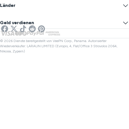
Blog
Anonyme IP
Länder
Cookie-Einstellungen
IP-Adresse verbergen
VPN für Spiele
DNS-Leak-Test
Verfolgung verhindern
US VPN
Online-SMS
Geld verdienen
VPN fürs Streaming
UK VPN
Link-Checker
Netflix VPN
Kanada VPN
Dateiüberprüfung
Partnerprogramme
Türkei VPN
© 2026 Dienste bereitgestellt von VeePN Corp., Panama. Autorisierter
Wiederverkäufer: LARAUN LIMITED (Evropis, 4, Flat/Office 3 Strovolos 2064,
Nikosia, Zypern)