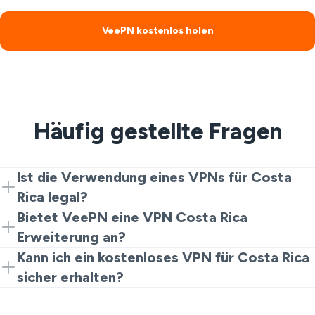
VeePN kostenlos holen
Häufig gestellte Fragen
Ist die Verwendung eines VPNs für Costa
Rica legal?
Ja. VPNs sind legal für Privatsphäre und Sicherheit.
Bietet VeePN eine VPN Costa Rica
Illegale Aktivitäten sind jedoch trotzdem verboten.
Erweiterung an?
Ja. Beginnen Sie mit der Chrome-Erweiterung für ein
Kann ich ein kostenloses VPN für Costa Rica
schnelles und kostenloses Costa Rica VPN-Erlebnis.
sicher erhalten?
Upgraden Sie auf Voll-Apps für mehr Geschwindigkeit
Generell sind kostenlose VPNs gefährlich für Ihre
und Serveroptionen.
digitale Privatsphäre. Aber VeePN bietet eine sichere