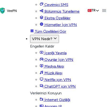
Çevrimiçi SMS
TR
Bölünmüş Tünelleme
Ekstra Özellikler
Hizmetler İçin VPN
Tüm Özellikleri Gör
VPN Nedir?
Engelleri Kaldır
İçeriği Yayınla
Oyunlar İçin VPN
Medya Akışı
Müzik Akışı
Netflix için VPN
ChatGPT için VPN
Verilerinizi Koruyun
İnternet Gizliliği
Anonim IP