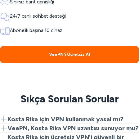
Sınırsız bant genişliği
24/7 canlı sohbet desteği
Abonelik başına 10 cihaz
VeePN'i Ücretsiz Al
Sıkça Sorulan Sorular
Kosta Rika için VPN kullanmak yasal mı?
Evet. VPN'ler gizlilik ve güvenlik için yasaldır. Ancak,
VeePN, Kosta Rika VPN uzantısı sunuyor mu?
yasa dışı faaliyetler halen yasaktır.
Evet. Hızlı ve ücretsiz bir Kosta Rika VPN deneyimi için
Kosta Rika için ücretsiz VPN'i güvenli bir