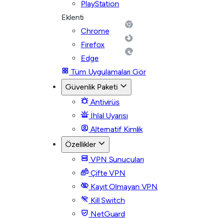
PlayStation
Eklenti
Chrome
Firefox
Edge
Tüm Uygulamaları Gör
Güvenlik Paketi
Antivirüs
İhlal Uyarısı
Alternatif Kimlik
Özellikler
VPN Sunucuları
Çifte VPN
Kayıt Olmayan VPN
Kill Switch
NetGuard