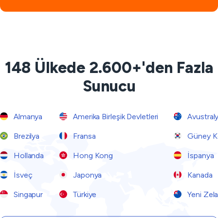
148 Ülkede 2.600+'den Fazla
Sunucu
Almanya
Amerika Birleşik Devletleri
Avustral
Brezilya
Fransa
Güney K
Hollanda
Hong Kong
İspanya
İsveç
Japonya
Kanada
Singapur
Türkiye
Yeni Zel