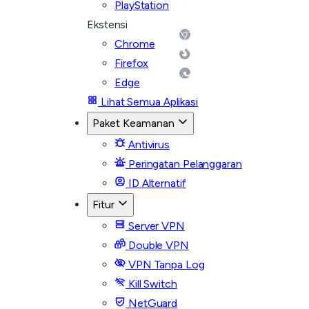
PlayStation
Ekstensi
Chrome
Firefox
Edge
Lihat Semua Aplikasi
Paket Keamanan
Antivirus
Peringatan Pelanggaran
ID Alternatif
Fitur
Server VPN
Double VPN
VPN Tanpa Log
Kill Switch
NetGuard