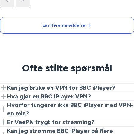
Les flere anmeldelser
Ofte stilte spørsmål
Kan jeg bruke en VPN for BBC iPlayer?
Ja, koble bare VeePN til en britisk server, åpne BBC
Hva gjør en BBC iPlayer VPN?
iPlayer og nyt programmene dine uavbrutt.
Den skjuler IP-adressen din, krypterer dataene dine og
Hvorfor fungerer ikke BBC iPlayer med VPN-
lar deg få tilgang til BBC iPlayer fra hvor som helst, og
en min?
overvinne geografiske restriksjoner.
Hvis BBC iPlayer ikke fungerer, prøv å bytte til en
Er VeePN trygt for streaming?
annen britisk server eller tøm nettleserens cache.
Absolutt. VeePN prioriterer personvernet og
Kan jeg strømme BBC iPlayer på flere