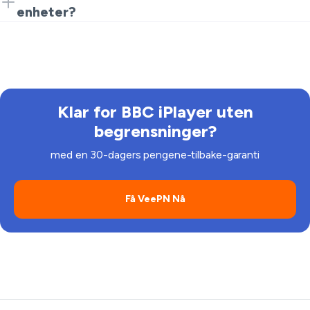
sikkerheten din, noe som gjør det trygt for streaming
enheter?
på både offentlige og private nettverk.
Ja, VeePN tillater streaming på ulike enheter samtidig,
slik at du kan nyte programmene uansett hvor du er.
Klar for BBC iPlayer uten
begrensninger?
med en 30-dagers pengene-tilbake-garanti
Få VeePN Nå