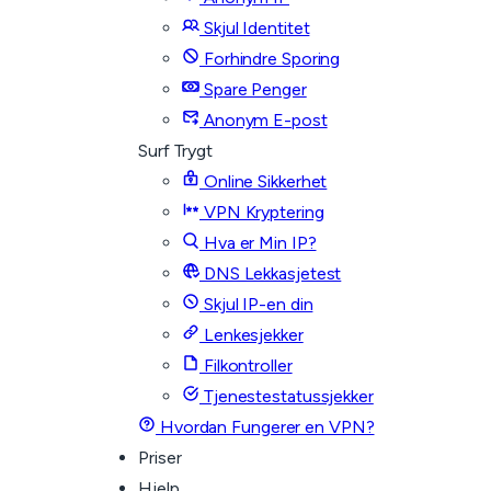
Skjul Identitet
Forhindre Sporing
Spare Penger
Anonym E-post
Surf Trygt
Online Sikkerhet
VPN Kryptering
Hva er Min IP?
DNS Lekkasjetest
Skjul IP-en din
Lenkesjekker
Filkontroller
Tjenestestatussjekker
Hvordan Fungerer en VPN?
Priser
Hjelp