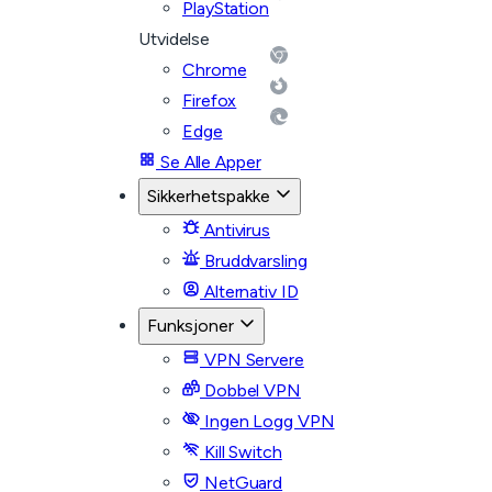
PlayStation
Utvidelse
Chrome
Firefox
Edge
Se Alle Apper
Sikkerhetspakke
Antivirus
Bruddvarsling
Alternativ ID
Funksjoner
VPN Servere
Dobbel VPN
Ingen Logg VPN
Kill Switch
NetGuard