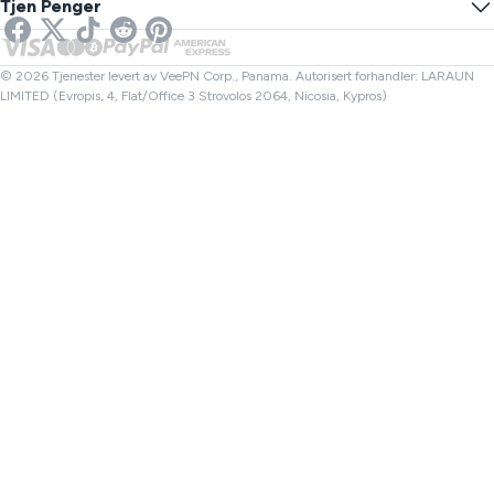
Tjen Penger
VPN for strømming
UK VPN
Lenkesjekker
Netflix VPN
Canada VPN
Filkontroller
Partnere
Tyrkia VPN
© 2026 Tjenester levert av VeePN Corp., Panama. Autorisert forhandler: LARAUN
LIMITED (Evropis, 4, Flat/Office 3 Strovolos 2064, Nicosia, Kypros)