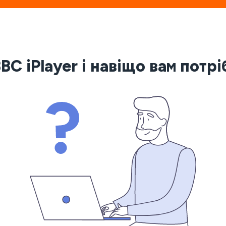
BC iPlayer і навіщо вам потр