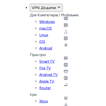
VPN Додатки
Для Комп'ютерів / Мобільних
Windows
macOS
Linux
iOS
Android
Пристрої
Smart TV
Fire TV
Android TV
Apple TV
Router
Ігри
Xbox