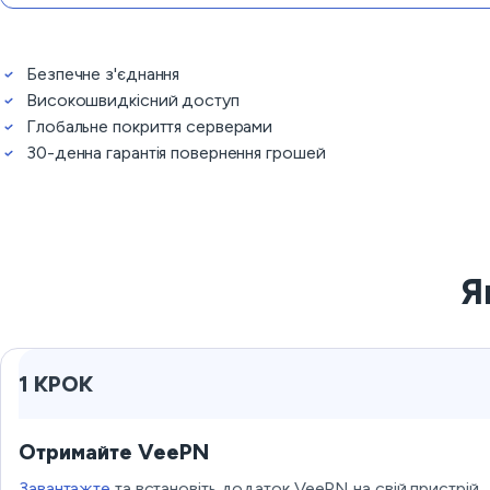
Безпечне з'єднання
Високошвидкісний доступ
Глобальне покриття серверами
30-денна гарантія повернення грошей
Я
1 КРОК
Отримайте VeePN
Завантажте
та встановіть додаток VeePN на свій пристрій.