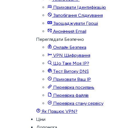
Приховати Ідентифікацію
Запобігання Слідкування
Заощаджувати Гроші
Анонімний Email
Переглядати Безпечно
Онлайн Безпека
VPN Шифрування
Що Таке Моя IP?
Тест Витоку DNS
Приховати Ваш IP
Перевірка посилань
Перевірка файлів
Перевірка стану сервісу
Як Працює VPN?
Ціни
Допомога