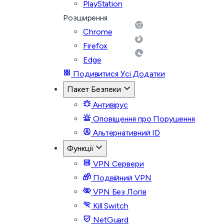
PlayStation
Розширення
Chrome
Firefox
Edge
Подивитися Усі Додатки
Пакет Безпеки
Антивірус
Оповіщення про Порушення
Альтернативний ID
Функції
VPN Сервери
Подвійний VPN
VPN Без Логів
Kill Switch
NetGuard