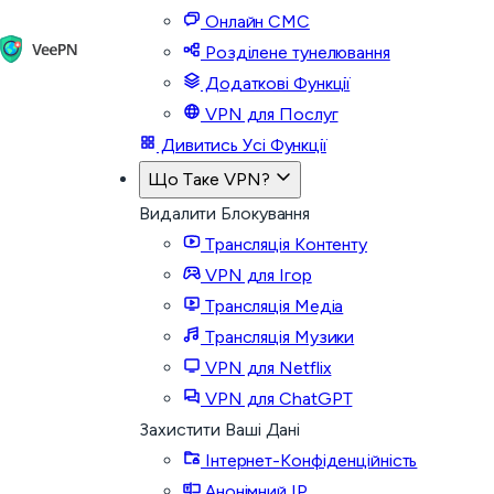
Онлайн СМС
Розділене тунелювання
Додаткові Функції
VPN для Послуг
Дивитись Усі Функції
Що Таке VPN?
Видалити Блокування
Трансляція Контенту
VPN для Ігор
Трансляція Медіа
Трансляція Музики
VPN для Netflix
VPN для ChatGPT
Захистити Ваші Дані
Інтернет-Конфіденційність
Анонімний IP