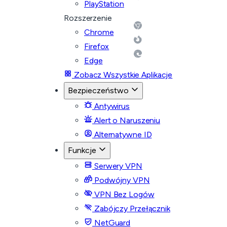
PlayStation
Rozszerzenie
Chrome
Firefox
Edge
Zobacz Wszystkie Aplikacje
Bezpieczeństwo
Antywirus
Alert o Naruszeniu
Alternatywne ID
Funkcje
Serwery VPN
Podwójny VPN
VPN Bez Logów
Zabójczy Przełącznik
NetGuard