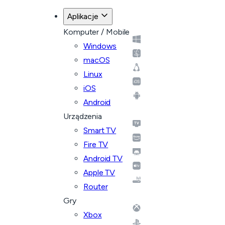
Aplikacje
Komputer / Mobile
Windows
macOS
Linux
iOS
Android
Urządzenia
Smart TV
Fire TV
Android TV
Apple TV
Router
Gry
Xbox