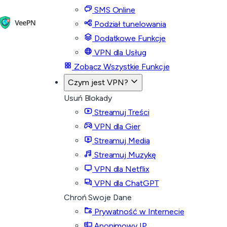
SMS Online
Podział tunelowania
Dodatkowe Funkcje
VPN dla Usług
Zobacz Wszystkie Funkcje
Czym jest VPN?
Usuń Blokady
Streamuj Treści
VPN dla Gier
Streamuj Media
Streamuj Muzykę
VPN dla Netflix
VPN dla ChatGPT
Chroń Swoje Dane
Prywatność w Internecie
Anonimowy IP