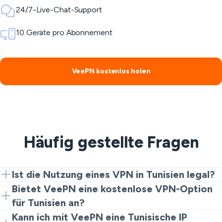
24/7-Live-Chat-Support
10 Geräte pro Abonnement
VeePN kostenlos holen
Häufig gestellte Fragen
Ist die Nutzung eines VPN in Tunisien legal?
Es gibt kein Verbot der Nutzung eines VPN-Tunesien-
Bietet VeePN eine kostenlose VPN-Option
VPN für Datenschutz und Sicherheit. Aber das
für Tunisien an?
bedeutet nicht, dass Sie die lokalen Gesetze
Ja. Die Browser-Erweiterung kann eine einfache
Kann ich mit VeePN eine Tunisische IP