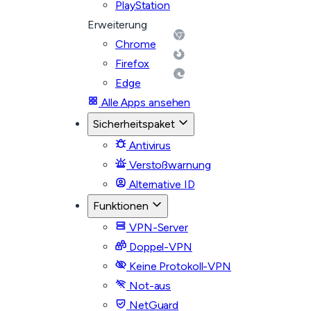
PlayStation
Erweiterung
Chrome
Firefox
Edge
Alle Apps ansehen
Sicherheitspaket
Antivirus
Verstoßwarnung
Alternative ID
Funktionen
VPN-Server
Doppel-VPN
Keine Protokoll-VPN
Not-aus
NetGuard