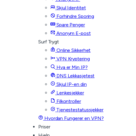
Skjul Identitet
Forhindre Sporing
Spare Penger
Anonym E-post
Surf Trygt
Online Sikkerhet
VPN Kryptering
Hva er Min IP?
DNS Lekkasjetest
Skjul IP-en din
Lenkesjekker
Filkontroller
Tjenestestatussjekker
Hvordan Fungerer en VPN?
Priser
Hjelp