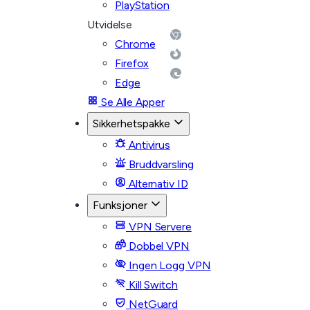
PlayStation
Utvidelse
Chrome
Firefox
Edge
Se Alle Apper
Sikkerhetspakke
Antivirus
Bruddvarsling
Alternativ ID
Funksjoner
VPN Servere
Dobbel VPN
Ingen Logg VPN
Kill Switch
NetGuard