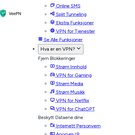
Online SMS
Split Tunneling
Ekstra Funksjoner
VPN for Tjenester
Se Alle Funksjoner
Hva er en VPN?
Fjern Blokkeringer
Strøm Innhold
VPN for Gaming
Strøm Media
Strøm Musikk
VPN for Netflix
VPN for ChatGPT
Beskytt Dataene dine
Internett Personvern
Anonym IP