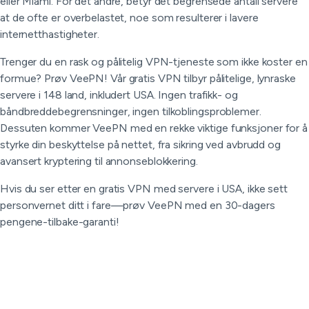
eller Miami. For det andre, betyr det begrensede antall servere
at de ofte er overbelastet, noe som resulterer i lavere
internetthastigheter.
Trenger du en rask og pålitelig VPN-tjeneste som ikke koster en
formue? Prøv VeePN! Vår gratis VPN tilbyr pålitelige, lynraske
servere i 148 land, inkludert USA. Ingen trafikk- og
båndbreddebegrensninger, ingen tilkoblingsproblemer.
Dessuten kommer VeePN med en rekke viktige funksjoner for å
styrke din beskyttelse på nettet, fra sikring ved avbrudd og
avansert kryptering til annonseblokkering.
Hvis du ser etter en gratis VPN med servere i USA, ikke sett
personvernet ditt i fare—prøv VeePN med en 30-dagers
pengene-tilbake-garanti!