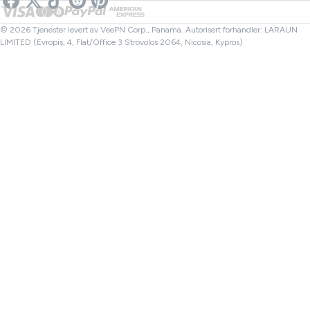
Netflix VPN
Canada VPN
Filkontroller
Partnere
Tyrkia VPN
© 2026 Tjenester levert av VeePN Corp., Panama. Autorisert forhandler: LARAUN
LIMITED (Evropis, 4, Flat/Office 3 Strovolos 2064, Nicosia, Kypros)