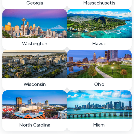
Georgia
Massachusetts
Washington
Hawaii
Wisconsin
Ohio
North Carolina
Miami