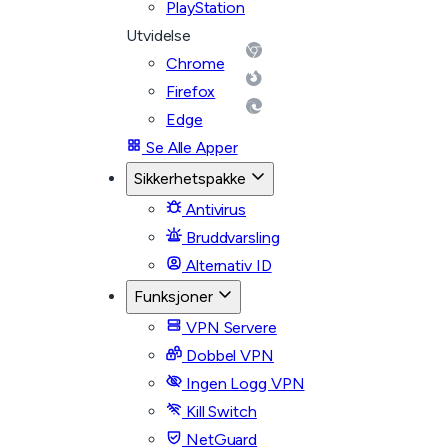
PlayStation
Utvidelse
Chrome
Firefox
Edge
Se Alle Apper
Sikkerhetspakke
Antivirus
Bruddvarsling
Alternativ ID
Funksjoner
VPN Servere
Dobbel VPN
Ingen Logg VPN
Kill Switch
NetGuard