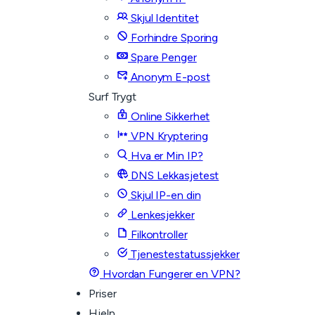
Skjul Identitet
Forhindre Sporing
Spare Penger
Anonym E-post
Surf Trygt
Online Sikkerhet
VPN Kryptering
Hva er Min IP?
DNS Lekkasjetest
Skjul IP-en din
Lenkesjekker
Filkontroller
Tjenestestatussjekker
Hvordan Fungerer en VPN?
Priser
Hjelp