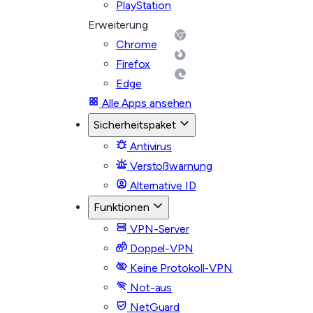
PlayStation
Erweiterung
Chrome
Firefox
Edge
Alle Apps ansehen
Sicherheitspaket
Antivirus
Verstoßwarnung
Alternative ID
Funktionen
VPN-Server
Doppel-VPN
Keine Protokoll-VPN
Not-aus
NetGuard