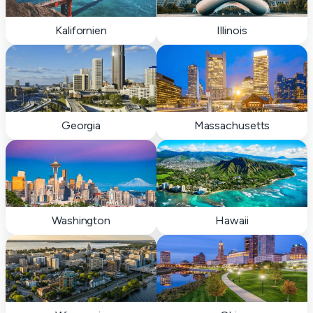
Kalifornien
Illinois
Georgia
Massachusetts
Washington
Hawaii