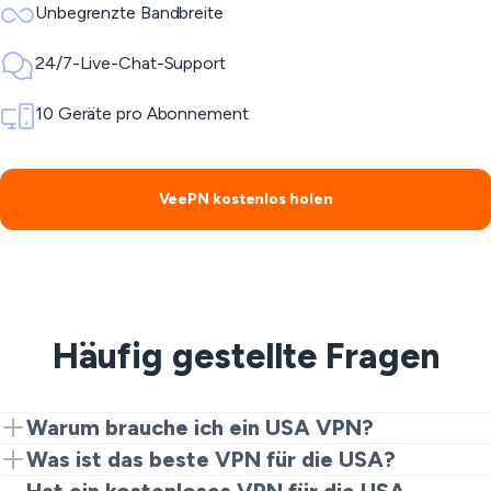
Unbegrenzte Bandbreite
24/7-Live-Chat-Support
10 Geräte pro Abonnement
VeePN kostenlos holen
Häufig gestellte Fragen
Warum brauche ich ein USA VPN?
Ein USA VPN ist notwendig, um auf lokale Inhalte wie
Was ist das beste VPN für die USA?
Hulu, HBO Max und Peacock zuzugreifen. Die
Der beste VPN-Dienst in den USA ist einer, der sicher