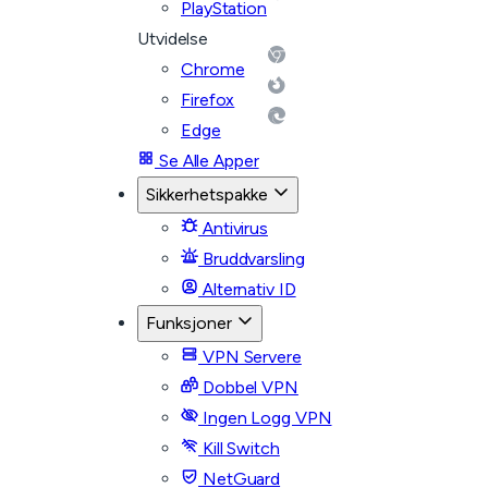
PlayStation
Utvidelse
Chrome
Firefox
Edge
Se Alle Apper
Sikkerhetspakke
Antivirus
Bruddvarsling
Alternativ ID
Funksjoner
VPN Servere
Dobbel VPN
Ingen Logg VPN
Kill Switch
NetGuard