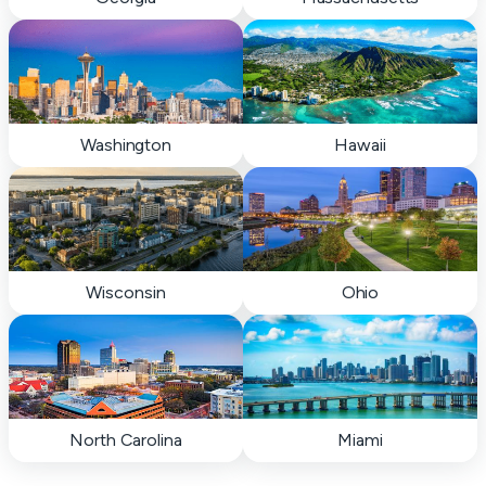
Washington
Hawaii
Wisconsin
Ohio
North Carolina
Miami