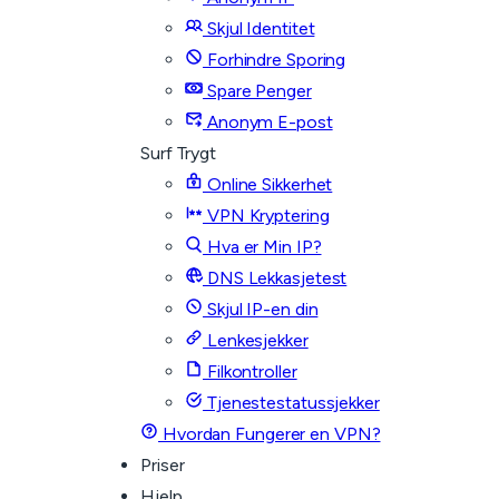
Skjul Identitet
Forhindre Sporing
Spare Penger
Anonym E-post
Surf Trygt
Online Sikkerhet
VPN Kryptering
Hva er Min IP?
DNS Lekkasjetest
Skjul IP-en din
Lenkesjekker
Filkontroller
Tjenestestatussjekker
Hvordan Fungerer en VPN?
Priser
Hjelp