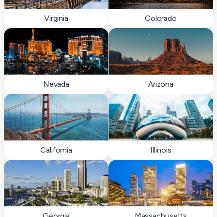
Virginia
Colorado
Nevada
Arizona
California
Illinois
Georgia
Massachusetts