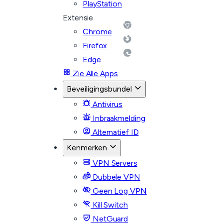
PlayStation
Extensie
Chrome
Firefox
Edge
Zie Alle Apps
Beveiligingsbundel
Antivirus
Inbraakmelding
Alternatief ID
Kenmerken
VPN Servers
Dubbele VPN
Geen Log VPN
Kill Switch
NetGuard