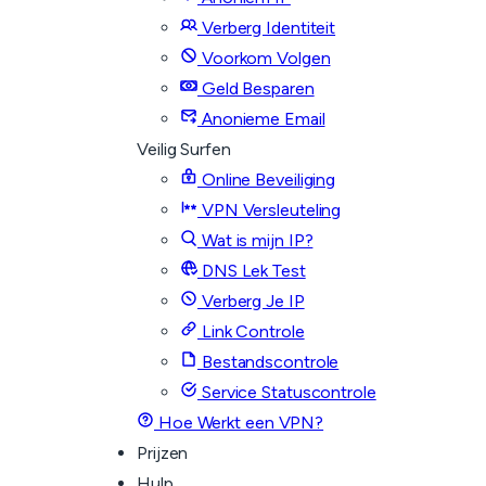
Verberg Identiteit
Voorkom Volgen
Geld Besparen
Anonieme Email
Veilig Surfen
Online Beveiliging
VPN Versleuteling
Wat is mijn IP?
DNS Lek Test
Verberg Je IP
Link Controle
Bestandscontrole
Service Statuscontrole
Hoe Werkt een VPN?
Prijzen
Hulp