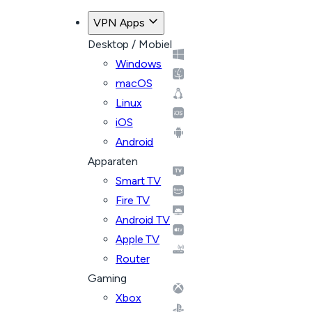
VPN Apps
Desktop / Mobiel
Windows
macOS
Linux
iOS
Android
Apparaten
Smart TV
Fire TV
Android TV
Apple TV
Router
Gaming
Xbox